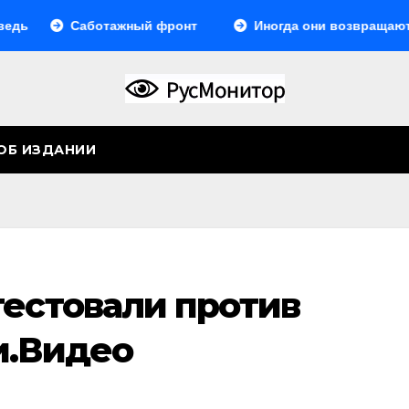
аботажный фронт
Иногда они возвращаются… Или не
ОБ ИЗДАНИИ
тестовали против
и.Видео