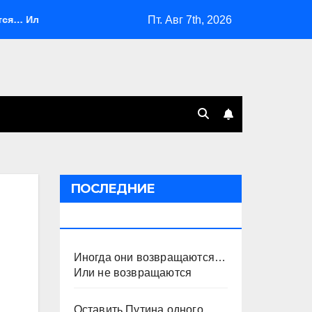
Пт. Авг 7th, 2026
 возвращаются
Оставить Путина одного
Система б
ПОСЛЕДНИЕ
ПУБЛИКАЦИИ
Иногда они возвращаются…
Или не возвращаются
Оставить Путина одного