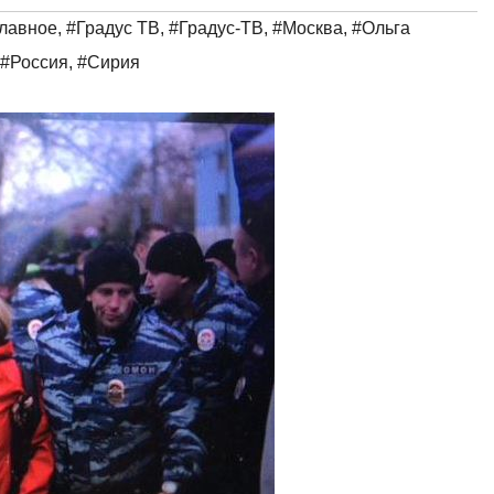
лавное
,
#Градус ТВ
,
#Градус-ТВ
,
#Москва
,
#Ольга
#Россия
,
#Сирия