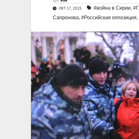
От
РМ
#война в Сирии
,
#Г
ОКТ 17, 2015
Сапронова
,
#Российская оппозиция
,