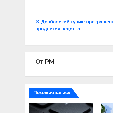
Навигация
Донбасский тупик: прекращен
продлится недолго
по
записям
От
РМ
Похожая запись