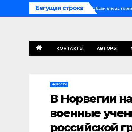
Перейти
Бегущая строка
едушка с внуком, в Поволжье и на Кубани вновь горят НПЗ
к
содержимому
КОНТАКТЫ
АВТОРЫ
НОВОСТИ
В Норвегии н
военные учен
российской г