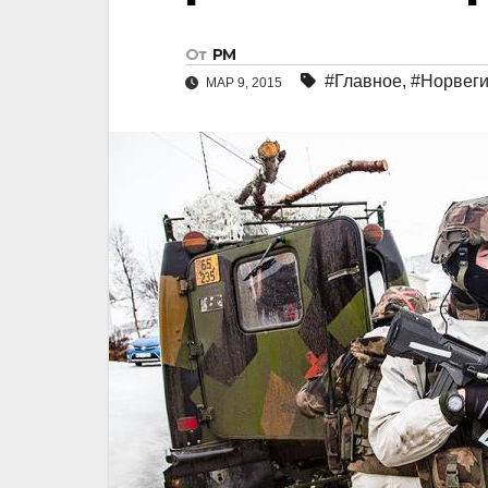
От
РМ
#Главное
,
#Норвег
МАР 9, 2015