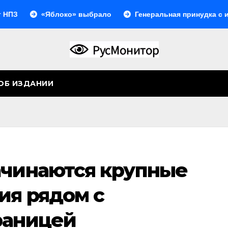
«Яблоко» выбрало
Генеральная принудка с изоляци
ОБ ИЗДАНИИ
ачинаются крупные
ия рядом с
раницей