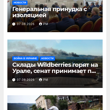
НОВОСТИ
Генеральная принудка с
изоляцией
07.08.2026
РМ
ВОЙНА В УКРАИНЕ
НОВОСТИ
Склады Wildberries горят на
Урале, сенат принимает по
Грэму закон
07.08.2026
РМ