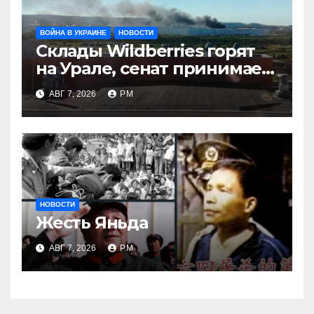
ВОЙНА В УКРАИНЕ
НОВОСТИ
Склады Wildberries горят
на Урале, сенат принимает
по Грэму закон
АВГ 7, 2026
РМ
НОВОСТИ
Жесть Яньда
АВГ 7, 2026
РМ