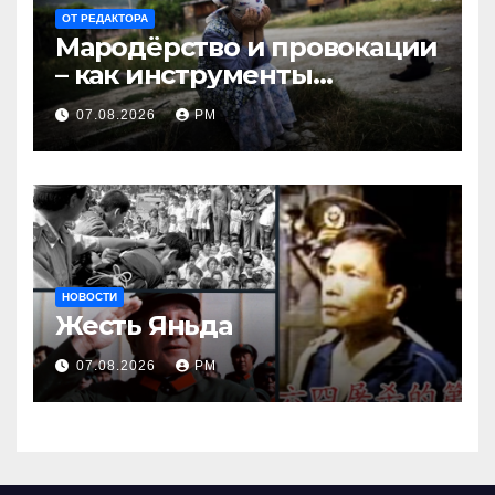
ОТ РЕДАКТОРА
Мародёрство и провокации
– как инструменты
современной политики
07.08.2026
РМ
России
НОВОСТИ
Жесть Яньда
07.08.2026
РМ