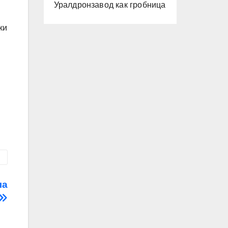
Уралдронзавод как гробница
ки
ла