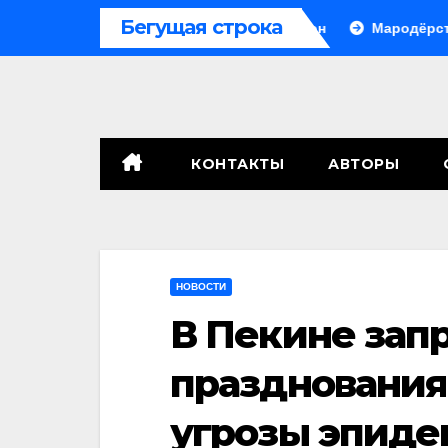
Перейти
Бегущая строка
рале, сенат принимает по Грэму закон
Мародёрство и про
к
содержимому
КОНТАКТЫ
АВТОРЫ
НОВОСТИ
В Пекине зап
празднования 
угрозы эпиде