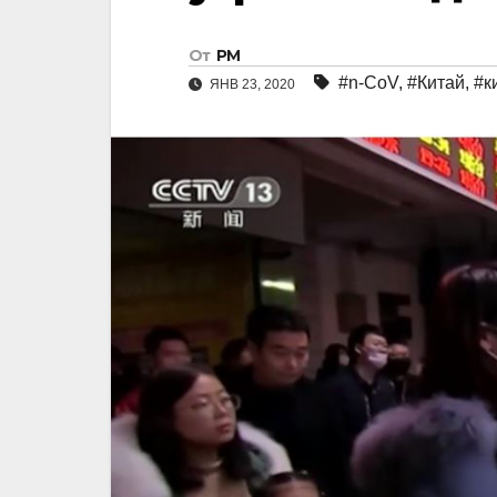
От
РМ
#n-CoV
,
#Китай
,
#к
ЯНВ 23, 2020