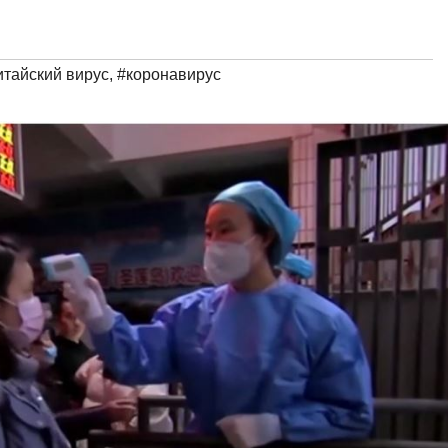
итайский вирус
,
#коронавирус