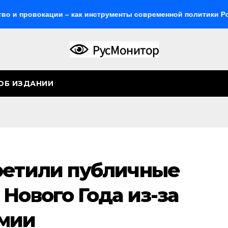
вокации – как инструменты современной политики России
ОБ ИЗДАНИИ
ретили публичные
Нового Года из-за
мии