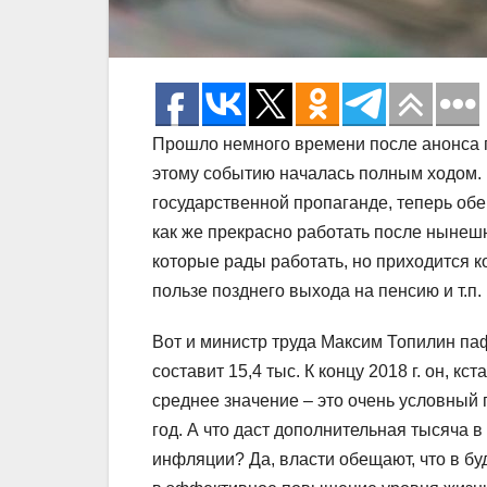
Прошло немного времени после анонса п
этому событию началась полным ходом.
государственной пропаганде, теперь обе
как же прекрасно работать после нынеш
которые рады работать, но приходится к
пользе позднего выхода на пенсию и т.п
Вот и министр труда Максим Топилин паф
составит 15,4 тыс. К концу 2018 г. он, кс
среднее значение – это очень условный п
год. А что даст дополнительная тысяча 
инфляции? Да, власти обещают, что в бу