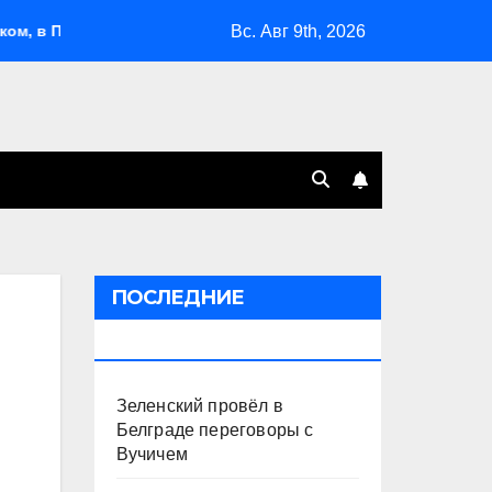
Вс. Авг 9th, 2026
оволжье и на Кубани вновь горят НПЗ
«Яблоко» выбрал
ПОСЛЕДНИЕ
ПУБЛИКАЦИИ
Зеленский провёл в
Белграде переговоры с
Вучичем