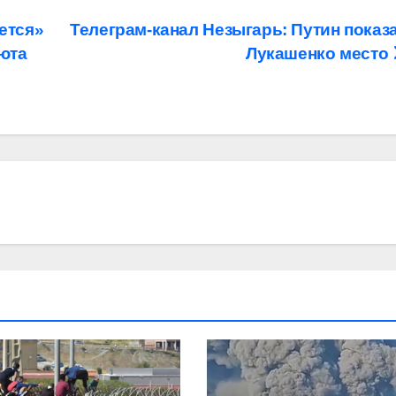
ется»
Телеграм-канал Незыгарь: Путин показ
юта
Лукашенко место