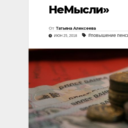
НеМысли»
От
Татьяна Алексеева
#повышение пенси
ИЮН 25, 2018