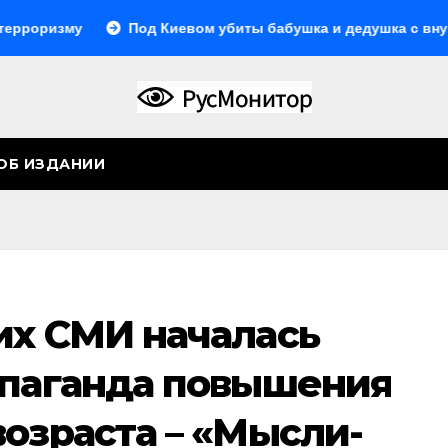
зму
Под Киевом убиты бабушка и дедушка с внуком, в П
ОБ ИЗДАНИИ
их СМИ началась
опаганда повышения
озраста – «Мысли-