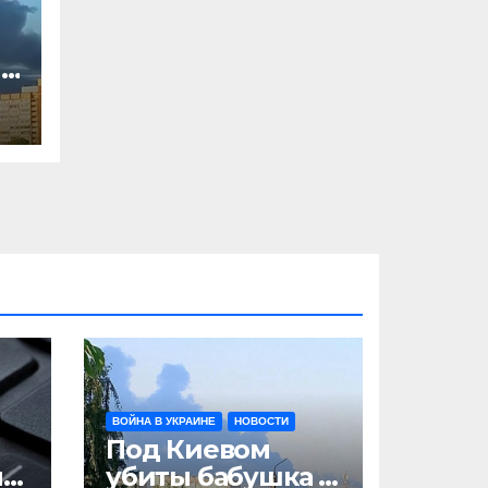
,
л
ВОЙНА В УКРАИНЕ
НОВОСТИ
Под Киевом
ни
убиты бабушка и