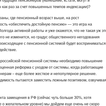
будущих пенсионеров (нынешние, кстати, могут и
 как раз за счет повышенных темпов индексации)?
траны, где пенсионный возраст выше, на рост
ость «обеспечить достойную пенсию» — это игра на
лгода активной работы и уже окажется, что не такая уж эт
чего не изменится, но градус общественного негодования
 происходящее с пенсионной системой будет восприниматься
действие.
ях российской пенсионной системы необходимо повышение
ноценная реформа с уходом от системы, когда работающие
нерам – еще более жесткое и непопулярное решение.
ходимость пытаются заместить ложным позитивом, озвучива
нта замещения в РФ (сейчас чуть больше 30%, хотя
е о желательном уровне) мы дойдем еще очень не скоро