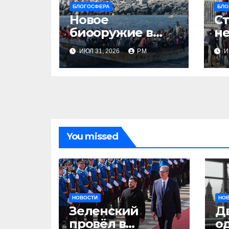
БЛОГОСФЕРА
БЛО
Новое
Ст
биооружие в
не
Сеуте
ИЮЛ 31, 2026
РМ
И
You missed
НОВОСТИ
НО
Зеленский
Д
провёл в
о