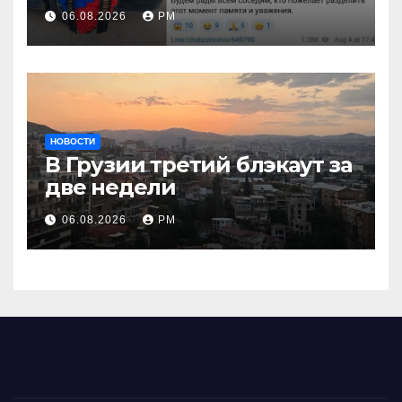
взглянуть на взрыв
06.08.2026
РМ
НОВОСТИ
В Грузии третий блэкаут за
две недели
06.08.2026
РМ