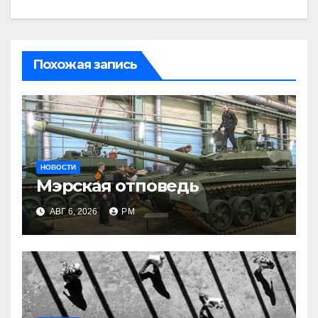
Похожая запись
НОВОСТИ
Мэрская отповедь
АВГ 6, 2026
РМ