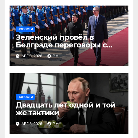
НОВОСТИ
Зеленский провёл в
Белграде переговоры с
Вучичем
АВГ 8, 2026
РМ
НОВОСТИ
Двадцать лет одной и той
же тактики
АВГ 8, 2026
РМ