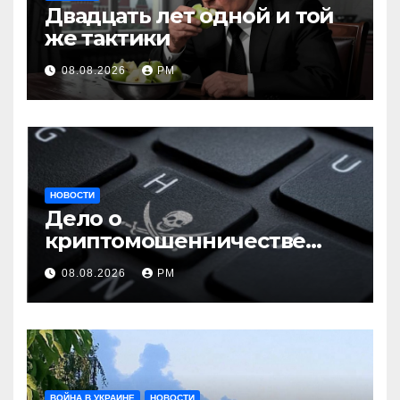
Двадцать лет одной и той
же тактики
08.08.2026
РМ
НОВОСТИ
Дело о
криптомошенничестве
оборачивают в содействие
08.08.2026
РМ
терроризму
ВОЙНА В УКРАИНЕ
НОВОСТИ