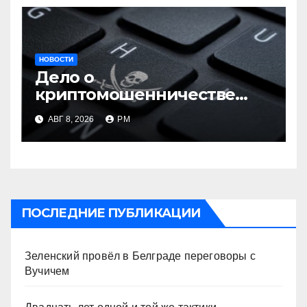
НОВОСТИ
Дело о
криптомошенничестве
оборачивают в содействие
АВГ 8, 2026
РМ
терроризму
ПОСЛЕДНИЕ ПУБЛИКАЦИИ
Зеленский провёл в Белграде переговоры с
Вучичем