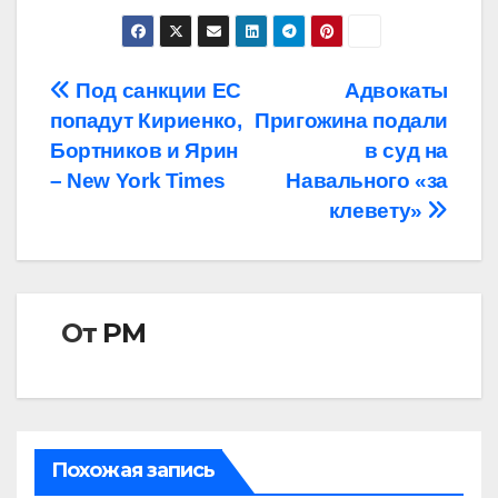
Навигация
Под санкции ЕС
Адвокаты
попадут Кириенко,
Пригожина подали
по
Бортников и Ярин
в суд на
записям
– New York Times
Навального «за
клевету»
От
РМ
Похожая запись