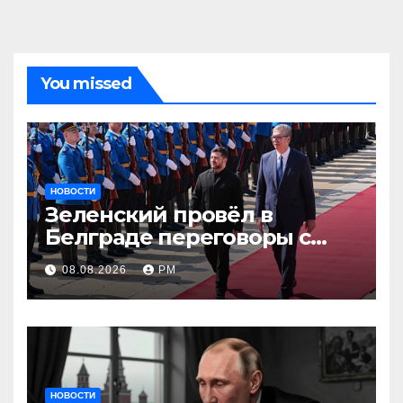
You missed
НОВОСТИ
Зеленский провёл в
Белграде переговоры с
Вучичем
08.08.2026
РМ
НОВОСТИ