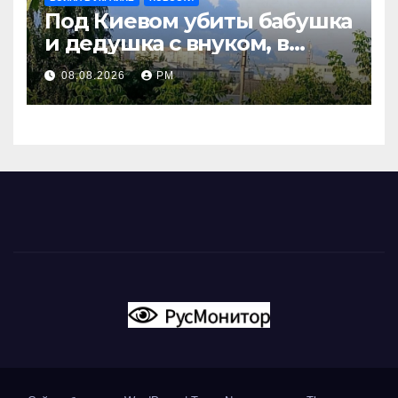
Под Киевом убиты бабушка
и дедушка с внуком, в
Поволжье и на Кубани
08.08.2026
РМ
вновь горят НПЗ