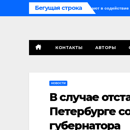
Перейти
Бегущая строка
о о криптомошенничестве оборачивают в содействие террор
к
содержимому
КОНТАКТЫ
АВТОРЫ
НОВОСТИ
В случае отст
Петербурге с
губернатора