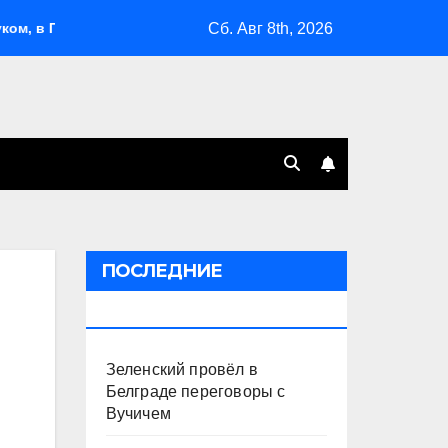
Сб. Авг 8th, 2026
Поволжье и на Кубани вновь горят НПЗ
«Яблоко» выбра
ПОСЛЕДНИЕ
ПУБЛИКАЦИИ
Зеленский провёл в
Белграде переговоры с
Вучичем