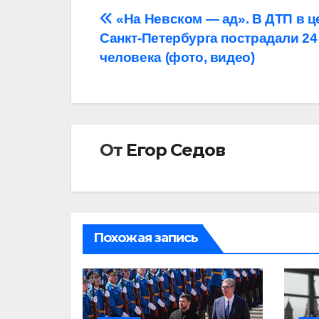
Навигация
«На Невском — ад». В ДТП в ц
Санкт-Петербурга пострадали 24
по
человека (фото, видео)
записям
От
Егор Седов
Похожая запись