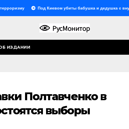
изму
Под Киевом убиты бабушка и дедушка с внуком, в 
ОБ ИЗДАНИИ
авки Полтавченко в
остоятся выборы