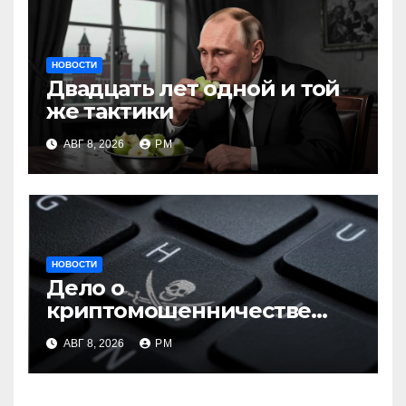
НОВОСТИ
Двадцать лет одной и той
же тактики
АВГ 8, 2026
РМ
НОВОСТИ
Дело о
криптомошенничестве
оборачивают в содействие
АВГ 8, 2026
РМ
терроризму