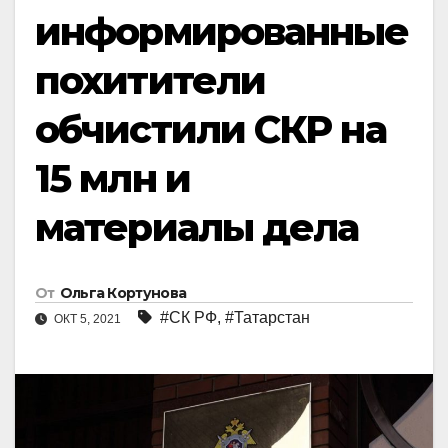
информированные
похитители
обчистили СКР на
15 млн и
материалы дела
От
Ольга Кортунова
#СК РФ
,
#Татарстан
ОКТ 5, 2021