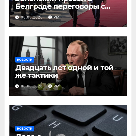
Белграде переговоры с
Вучичем
08.08.2026
РМ
НОВОСТИ
Двадцать лет одной и той
же тактики
08.08.2026
РМ
НОВОСТИ