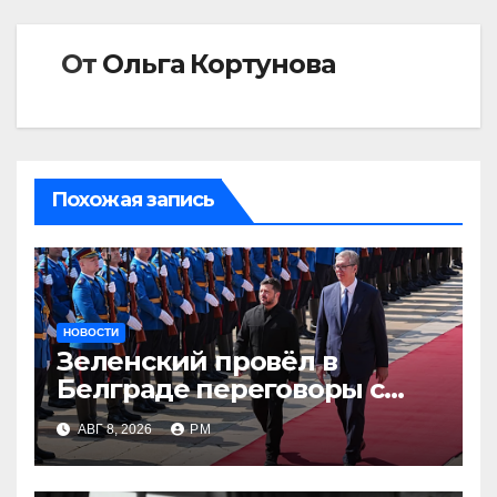
От
Ольга Кортунова
Похожая запись
НОВОСТИ
Зеленский провёл в
Белграде переговоры с
Вучичем
АВГ 8, 2026
РМ