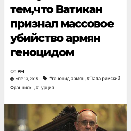
тем,что Ватикан
признал массовое
убийство армян
геноцидом
От
РМ
#геноцид армян
,
#Папа римский
АПР 13, 2015
Франциск I
,
#Турция