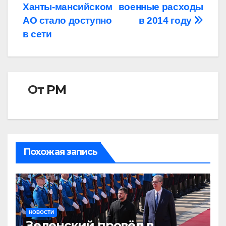
записям
Ханты-мансийском
военные расходы
АО стало доступно
в 2014 году
в сети
От
РМ
Похожая запись
НОВОСТИ
Зеленский провёл в