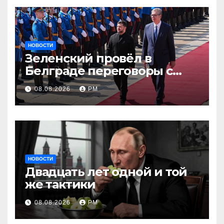
НОВОСТИ
Зеленский провёл в
Белграде переговоры с
Вучичем
08.08.2026
РМ
НОВОСТИ
Двадцать лет одной и той
же тактики
08.08.2026
РМ