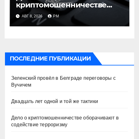
криптомошенничестве
оборачивают в содействие
АВГ 8, 2026
РМ
терроризму
ПОСЛЕДНИЕ ПУБЛИКАЦИИ
Зеленский провёл в Белграде переговоры с
Вучичем
Двадцать лет одной и той же тактики
Дело о криптомошенничестве оборачивают в
содействие терроризму