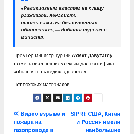
«Религиозным властям не к лицу
разжигать ненависть,
основываясь на беспочвенных
обвинениях», — добавил турецкий
министр.
Премьер-министр Турции
Ахмет Давутаглу
также назвал неприемлемым для понтифика
«объяснять трагедию однобоко».
Нет похожих материалов
Навигация
Видео взрыва и
SIPRI: США, Китай
пожара на
и Россия имели
по
газопроводе в
наибольшие