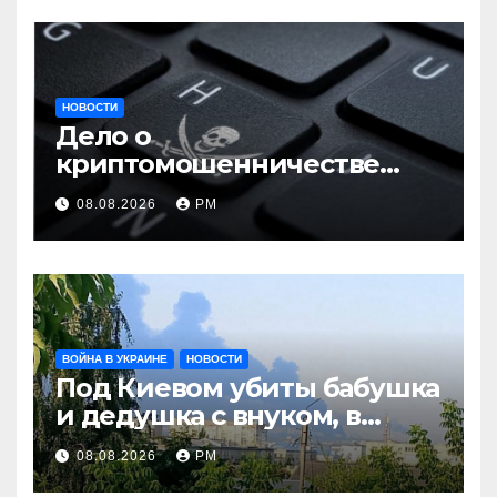
НОВОСТИ
Дело о
криптомошенничестве
оборачивают в содействие
08.08.2026
РМ
терроризму
ВОЙНА В УКРАИНЕ
НОВОСТИ
Под Киевом убиты бабушка
и дедушка с внуком, в
Поволжье и на Кубани
08.08.2026
РМ
вновь горят НПЗ