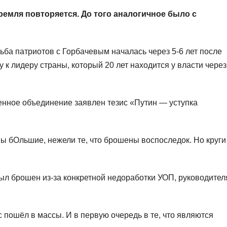
ремля повторяется. До того аналогичное было с
рьба патриотов с Горбачевым началась через 5-6 лет после
 к лидеру страны, который 20 лет находится у власти через
нное объединение заявлен тезис «Путин — уступка
ны бОльшие, нежели те, что брошены воспоследок. Но круги
был брошен из-за конкретной недоработки УОП, руководител
с пошёл в массы. И в первую очередь в те, что являются