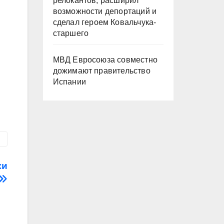
релокантов, расширил
возможности депортаций и
сделал героем Ковальчука-
старшего
МВД Евросоюза совместно
дожимают правительство
Испании
ки