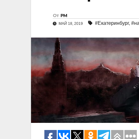
От
РМ
#Екатеринбург
,
#н
МАЙ 18, 2019