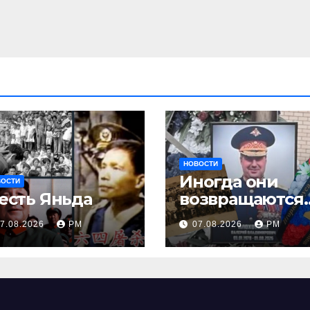
НОВОСТИ
Иногда они
ВОСТИ
есть Яньда
возвращаются
Или не
7.08.2026
РМ
07.08.2026
РМ
возвращаются