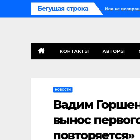
Перейти
Бегущая строка
Яньда
Иногда они возвращаются… Или не возвращаютс
к
содержимому
КОНТАКТЫ
АВТОРЫ
НОВОСТИ
Вадим Горшен
вынос первог
повторяется»