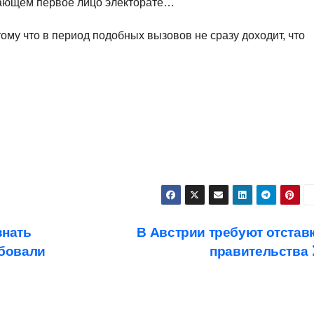
ающем первое лицо электорате…
му что в период подобных вызовов не сразу доходит, что
знать
В Австрии требуют отстав
ебовали
правительства