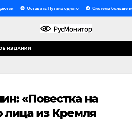
я
Оставить Путина одного
Система больше не мон
ОБ ИЗДАНИИ
ин: «Повестка на
о лица из Кремля