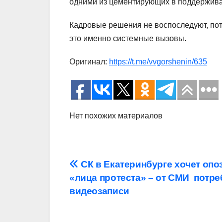
одними из цементирующих в поддержив
Кадровые решения не воспоследуют, пото
это именно системные вызовы.
Оригинал:
https://t.me/vvgorshenin/635
Нет похожих материалов
Навигация
СК в Екатеринбурге хочет опо
«лица протеста» – от СМИ потр
по
видеозаписи
записям