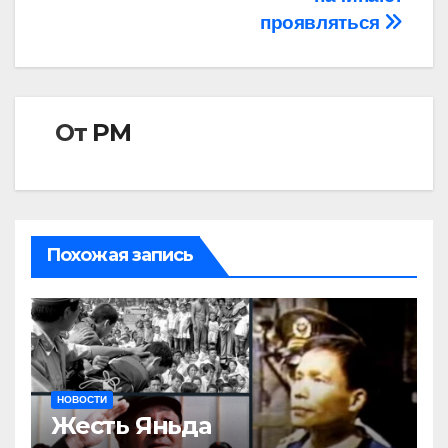
проявляться
От
РМ
Похожая запись
НОВОСТИ
Жесть Яньда