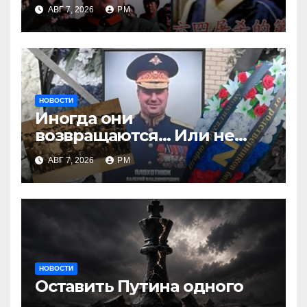
АВГ 7, 2026
РМ
НОВОСТИ
Иногда они
возвращаются… Или не
возвращаются
АВГ 7, 2026
РМ
НОВОСТИ
Оставить Путина одного