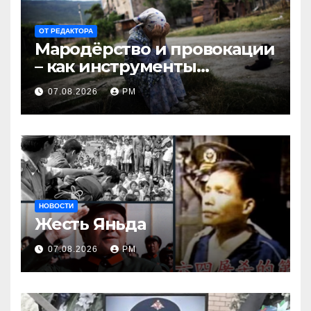
ОТ РЕДАКТОРА
Мародёрство и провокации
– как инструменты
современной политики
07.08.2026
РМ
России
НОВОСТИ
Жесть Яньда
07.08.2026
РМ