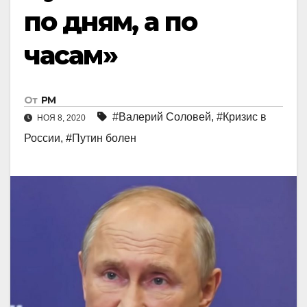
по дням, а по
часам»
От
РМ
#Валерий Соловей
,
#Кризис в
НОЯ 8, 2020
России
,
#Путин болен