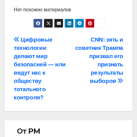
Нет похожих материалов
Навигация
Цифровые
CNN: зять и
технологии
советник Трампа
по
делают мир
призвал его
записям
безопасней — или
признать
ведут нас к
результаты
обществу
выборов
тотального
контроля?
От
РМ