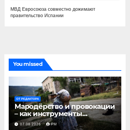
МВД Евросоюза совместно дожимают
правительство Испании
You missed
ОТ РЕДАКТОРА
Мародёрство и провокации
– как инструменты
современной политики
07.08.2026
РМ
России