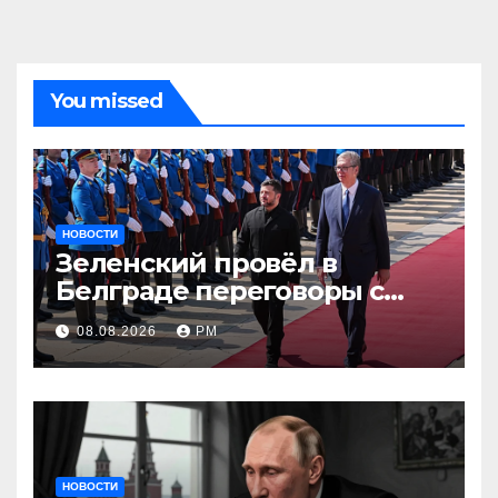
You missed
НОВОСТИ
Зеленский провёл в
Белграде переговоры с
Вучичем
08.08.2026
РМ
НОВОСТИ