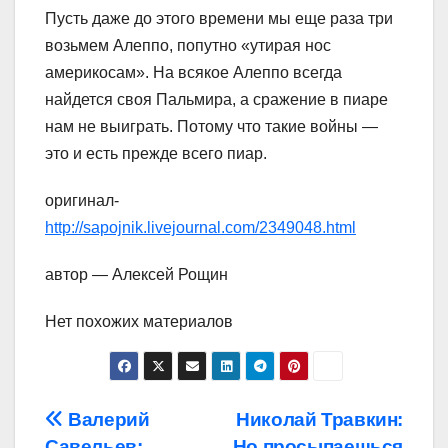
Пусть даже до этого времени мы еще раза три
возьмем Алеппо, попутно «утирая нос
америкосам». На всякое Алеппо всегда
найдется своя Пальмира, а сражение в пиаре
нам не выиграть. Потому что такие войны —
это и есть прежде всего пиар.
оригинал-
http://sapojnik.livejournal.com/2349048.html
автор — Алексей Рощин
Нет похожих материалов
Навигация
Валерий
Николай Травкин:
Савельев:
Но просыпаешься