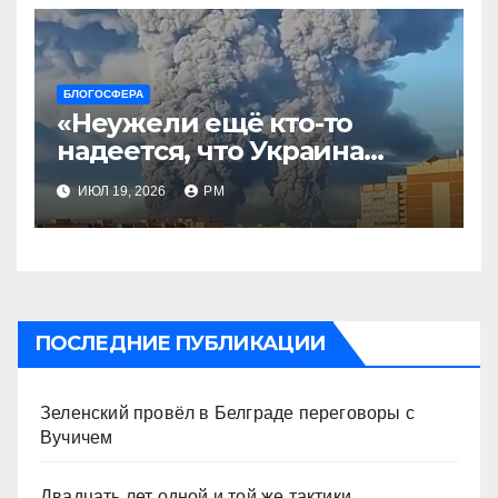
БЛОГОСФЕРА
«Неужели ещё кто-то
надеется, что Украина
будет действовать
ИЮЛ 19, 2026
РМ
непоследовательно?»
ПОСЛЕДНИЕ ПУБЛИКАЦИИ
Зеленский провёл в Белграде переговоры с
Вучичем
Двадцать лет одной и той же тактики