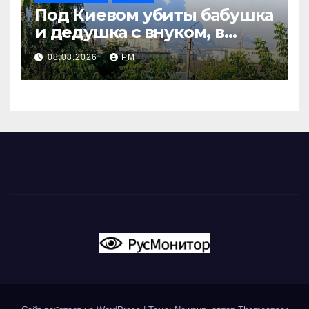
Под Киевом убиты бабушка
и дедушка с внуком, в
Поволжье и на Кубани
08.08.2026
РМ
вновь горят НПЗ