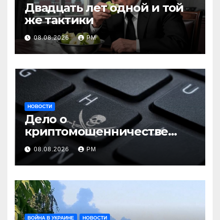
Двадцать лет одной и той
же тактики
08.08.2026
РМ
НОВОСТИ
Дело о
криптомошенничестве
оборачивают в содействие
08.08.2026
РМ
терроризму
ВОЙНА В УКРАИНЕ
НОВОСТИ