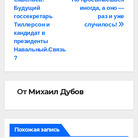
по
Будущий
иногда, а оно —
записям
госсекретарь
раз и уже
Тиллерсон и
случилось!
кандидат в
президенты
Навальный.Связь
?
От
Михаил Дубов
Похожая запись