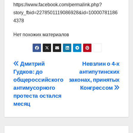
https://www.facebook.com/permalink.php?
story_fbid=2278501119086928&id=10000781186
4378
Нет похожих материалов
Навигация
Дмитрий
Невзлин о 4-х
Гудков: до
антипутинских
по
общероссийского
законах, принятых
записям
антимусорного
Конгрессом
протеста остался
месяц