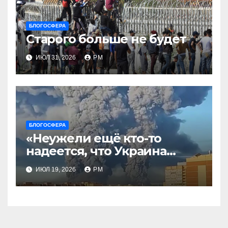
БЛОГОСФЕРА
Старого больше не будет
ИЮЛ 31, 2026
РМ
БЛОГОСФЕРА
«Неужели ещё кто-то
надеется, что Украина
будет действовать
ИЮЛ 19, 2026
РМ
непоследовательно?»