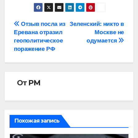
Навигация
Отзыв посла из
Зеленский: никто в
Еревана отразил
Москве не
по
геополитическое
одумается
записям
поражение РФ
От
РМ
Похожая запись