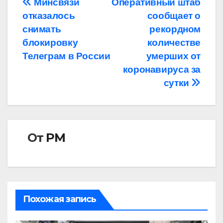
Навигация
Минсвязи
Оперативный штаб
отказалось
сообщает о
по
снимать
рекордном
записям
блокировку
количестве
Телеграм в России
умерших от
коронавируса за
сутки
От
РМ
Похожая запись