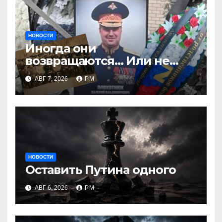
НОВОСТИ
Иногда они
возвращаются… Или не
возвращаются
АВГ 7, 2026
РМ
НОВОСТИ
Оставить Путина одного
АВГ 6, 2026
РМ