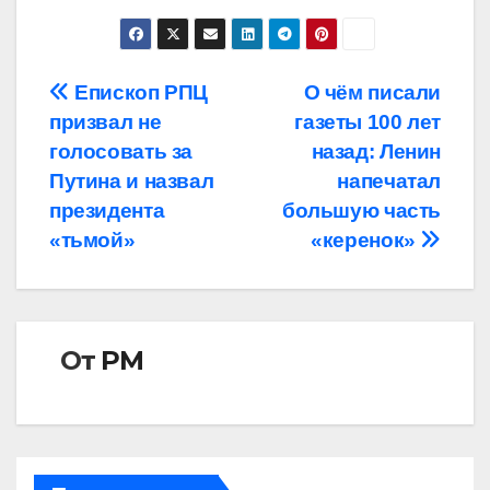
Навигация
Епископ РПЦ
О чём писали
призвал не
газеты 100 лет
по
голосовать за
назад: Ленин
записям
Путина и назвал
напечатал
президента
большую часть
«тьмой»
«керенок»
От
РМ