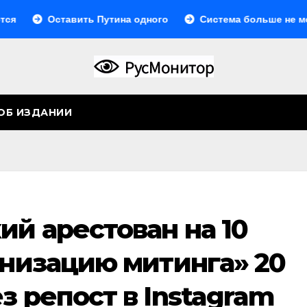
Оставить Путина одного
Система больше не монолитна
ОБ ИЗДАНИИ
й арестован на 10
анизацию митинга» 20
з репост в Instagram