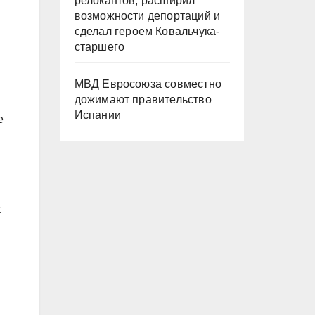
релокантов, расширил
возможности депортаций и
сделал героем Ковальчука-
старшего
МВД Евросоюза совместно
дожимают правительство
Испании
е
к