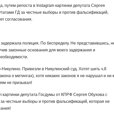
а, путем репоста в Instagram картинки депутата Сергея
утатами ГД за честные выборы и против фальсификаций,
ует согласования.
 задержала полиция. По беспределу. Не представившись, н
вучив законные основания для моего задержания и
необходимости.
Никулино. Привезли в Никулинский суд. Хотят шить ч.8
кона о митингах), хотя никаких законов я не нарушал и ни 
иям не призывал!
am картинки депутата Госдумы от КПРФ Сергея Обухова с
 за честные выборы и против фальсификаций, которая не
вания!