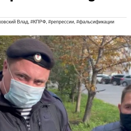
овский Влад
,
#КПРФ
,
#репрессии
,
#фальсификации