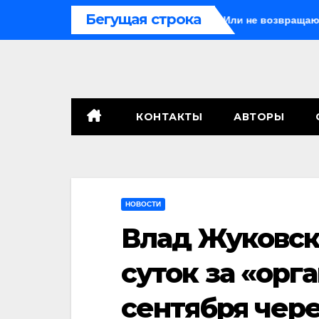
Перейти
Бегущая строка
Иногда они возвращаются… Или не возвращаются
к
содержимому
КОНТАКТЫ
АВТОРЫ
НОВОСТИ
Влад Жуковски
суток за «орг
сентября чере