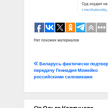
Нет похожих материалов
Навигация
Беларусь фактически подтве
передачу Геннадия Можейко
по
российскими силовиками
записям