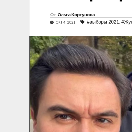
От
Ольга Кортунова
#выборы 2021
,
#Жук
ОКТ 4, 2021