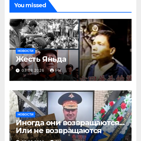
You missed
НОВОСТИ
Жесть Яньда
07.08.2026
РМ
НОВОСТИ
Иногда они возвращаются…
Или не возвращаются