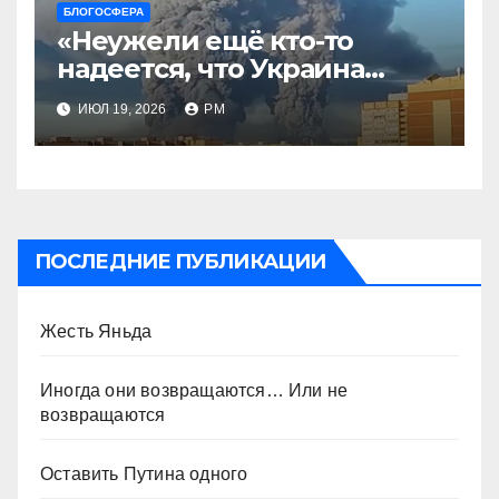
БЛОГОСФЕРА
«Неужели ещё кто-то
надеется, что Украина
будет действовать
ИЮЛ 19, 2026
РМ
непоследовательно?»
ПОСЛЕДНИЕ ПУБЛИКАЦИИ
Жесть Яньда
Иногда они возвращаются… Или не
возвращаются
Оставить Путина одного