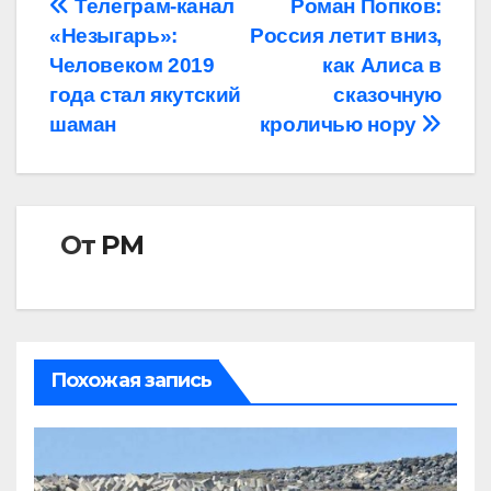
Навигация
Телеграм-канал
Роман Попков:
«Незыгарь»:
Россия летит вниз,
по
Человеком 2019
как Алиса в
записям
года стал якутский
сказочную
шаман
кроличью нору
От
РМ
Похожая запись