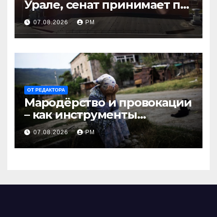
Урале, сенат принимает по
Грэму закон
07.08.2026
РМ
ОТ РЕДАКТОРА
Мародёрство и провокации
– как инструменты
современной политики
07.08.2026
РМ
России