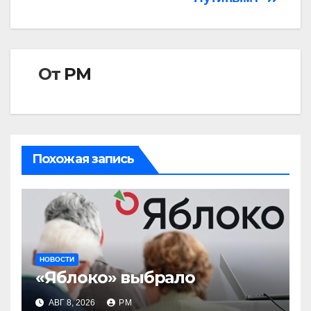
От
РМ
Похожая запись
НОВОСТИ
«Яблоко» выбрало
АВГ 8, 2026
РМ