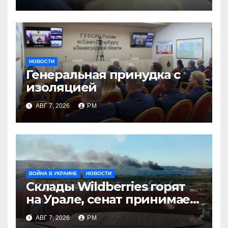
НОВОСТИ
Генеральная принудка с
изоляцией
АВГ 7, 2026
РМ
ВОЙНА В УКРАИНЕ
НОВОСТИ
Склады Wildberries горят
на Урале, сенат принимает
по Грэму закон
АВГ 7, 2026
РМ