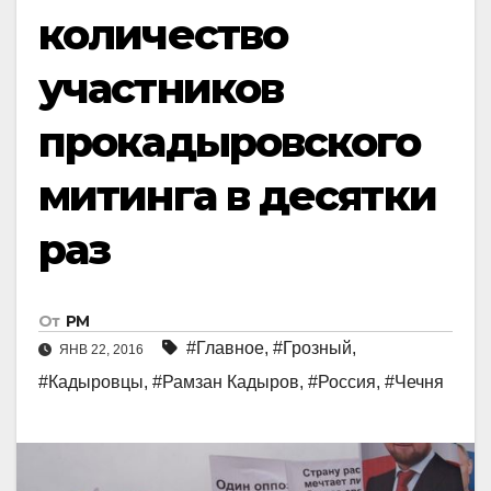
количество
участников
прокадыровского
митинга в десятки
раз
От
РМ
#Главное
,
#Грозный
,
ЯНВ 22, 2016
#Кадыровцы
,
#Рамзан Кадыров
,
#Россия
,
#Чечня