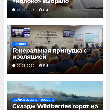
«Яблоко» выбрало
08.08.2026
РМ
НОВОСТИ
Генеральная принудка с
изоляцией
07.08.2026
РМ
ВОЙНА В УКРАИНЕ
НОВОСТИ
Склады Wildberries горят на