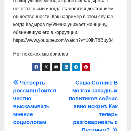
Шокирующие методы «работы» Кадырова с
несогласными иногда становятся достоянием
общественности. Как например в этом случае,
когда Кадыров публично унижает женщину,
обвинившую его в коррупции.
https://www.youtube.com/watch?v=10lhT8Buy84
Нет похожих материалов
Навигация
Четверть
Саша Сотник: В
россиян боится
мозгах западных
по
честно
политиков сейчас
записям
высказывать
явно искрит. Как
мнение
теперь
социологам
разговаривать с
Путиным?