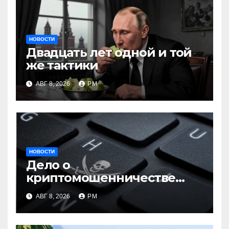
НОВОСТИ
Двадцать лет одной и той
же тактики
АВГ 8, 2026
РМ
НОВОСТИ
Дело о
криптомошенничестве
оборачивают в содействие
АВГ 8, 2026
РМ
терроризму