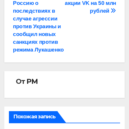
по
Россию о
акции VK на 50 млн
записям
последствиях в
рублей
случае агрессии
против Украины и
сообщил новых
санкциях против
режима Лукашенко
От
РМ
Похожая запись