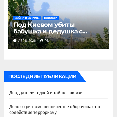
ВОЙНА В УКРАИНЕ
НОВОСТИ
Под Киевом убиты
бабушка и дедушка с
внуком, в Поволжье и на
АВГ 8, 2026
РМ
Кубани вновь горят НПЗ
ПОСЛЕДНИЕ ПУБЛИКАЦИИ
Двадцать лет одной и той же тактики
Дело о криптомошенничестве оборачивают в
содействие терроризму