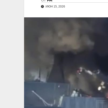
От
РМ
ИЮН 15, 2026