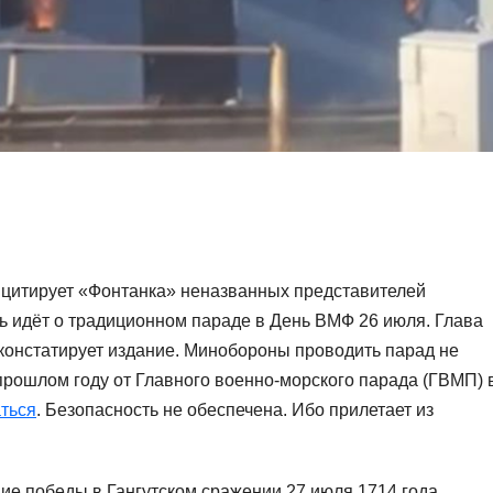
— цитирует «Фонтанка» неназванных представителей
чь идёт о традиционном параде в День ВМФ 26 июля. Глава
 констатирует издание. Минобороны проводить парад не
 прошлом году от Главного военно-морского парада (ГВМП) 
ться
. Безопасность не обеспечена. Ибо прилетает из
ие победы в Гангутском сражении 27 июля 1714 года.