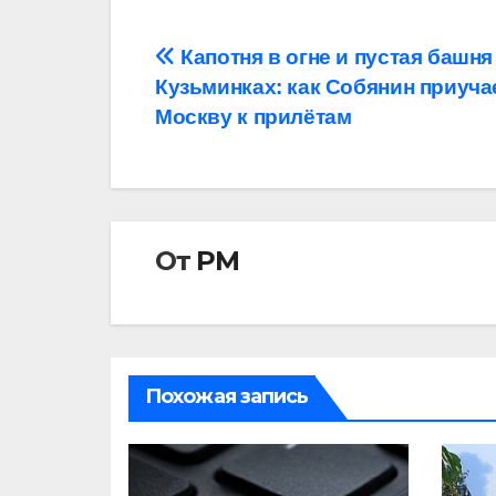
Навигация
Капотня в огне и пустая башня
Кузьминках: как Собянин приуча
по
Москву к прилётам
записям
От
РМ
Похожая запись