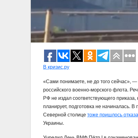
В кризис.ру
«Сами понимаете, не до того сейчас», 
российского военно-морского флота. Ре
РФ не издал соответствующего приказа,
планирует, подготовка не начиналась. В
Северной столице
тоже пришлось отказа
Украины.
Учредил День ВМФ Пётр I в ознаменован