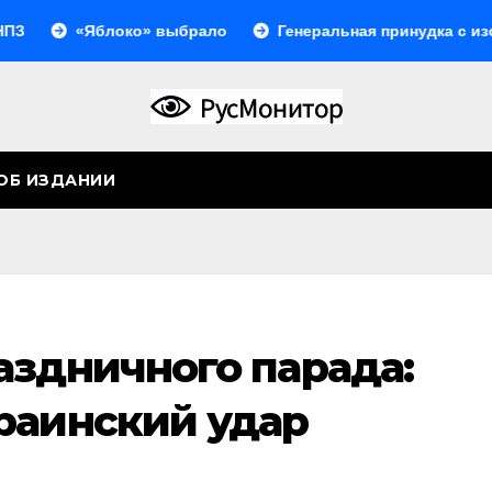
«Яблоко» выбрало
Генеральная принудка с изоляцией
ОБ ИЗДАНИИ
аздничного парада:
раинский удар