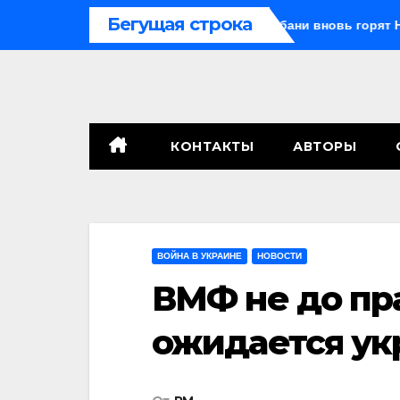
Перейти
Бегущая строка
шка с внуком, в Поволжье и на Кубани вновь горят НПЗ
к
содержимому
КОНТАКТЫ
АВТОРЫ
ВОЙНА В УКРАИНЕ
НОВОСТИ
ВМФ не до пр
ожидается ук