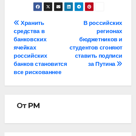
Навигация
Хранить
В российских
средства в
регионах
по
банковских
бюджетников и
записям
ячейках
студентов сгоняют
российских
ставить подписи
банков становится
за Путина
все рискованнее
От
РМ