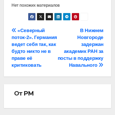
Нет похожих материалов
Навигация
«Северный
В Нижнем
поток-2». Германия
Новгороде
по
ведет себя так, как
задержан
записям
будто никто не в
академик РАН за
праве её
посты в поддержку
критиковать
Навального
От
РМ