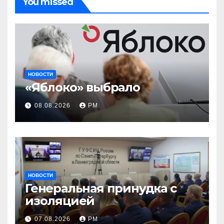
You missed
НОВОСТИ
«Яблоко» выбрало
08.08.2026
РМ
НОВОСТИ
Генеральная принудка с
изоляцией
07.08.2026
РМ