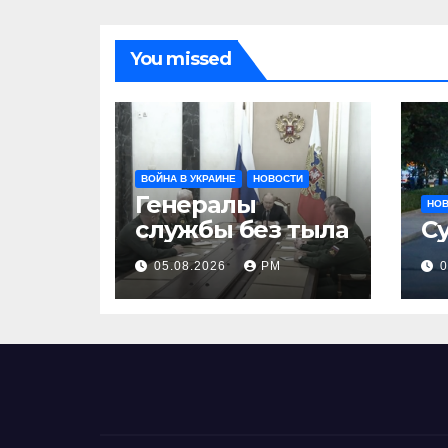
You missed
ВОЙНА В УКРАИНЕ
НОВОСТИ
Генералы
НО
службы без тыла
С
05.08.2026
РМ
0