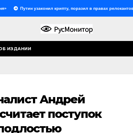
Путин узаконил крипту, поразил в правах релокантов, расши
ОБ ИЗДАНИИ
налист Андрей
считает поступок
подлостью