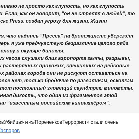
ниваю не просто как глупость, но как глупость
. Если, как он говорит, “он не стрелял в людей”, то
аске Press, создал угрозу для жизни. Жизни
ся, что надпись “Пресса” на бронежилете убережёт
перь я уже предчувствую безразличие целого ряда
слову в окуляре бинокля.
вух часов слушали близ аэропорта залпы, разрывы,
и растерянных прохожих, спешивших на рейсовые
ух районах города они не рискуют оставаться на
вовсе нет, только бродячие по развалинам, осколкам
И этот постоянный зловещий саундтрек: миномёты,
ная дикость, что один из фрагментов этой
ан “известным российским киноактёром”.
ковУбийца» и «#ПореченковТеррорист» стали очень
Каспаров