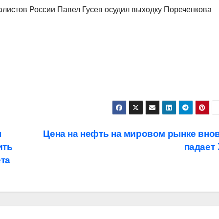
алистов России Павел Гусев осудил выходку Пореченкова
ы
Цена на нефть на мировом рынке вно
ить
падает
та