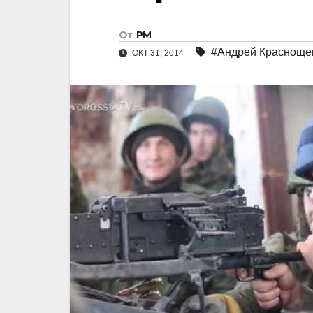
От
РМ
#Андрей Красноще
ОКТ 31, 2014