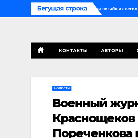
Перейти
Бегущая строка
акетные средства могли бы спасти погибших сегодня»
к
содержимому
КОНТАКТЫ
АВТОРЫ
НОВОСТИ
Военный жур
Краснощеков 
Пореченкова 