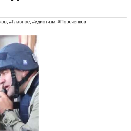
ков
,
#Главное
,
#идиотизм
,
#Пореченков