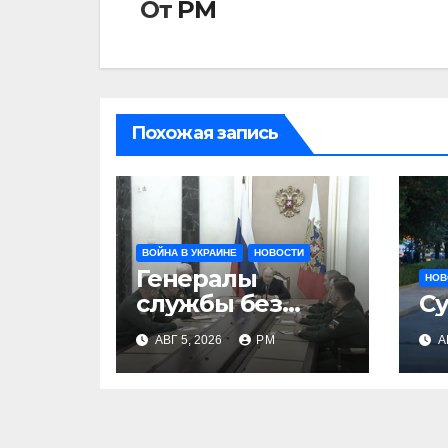
От
РМ
Похожая запись
ВОЙНА В УКРАИНЕ
НОВОСТИ
Генералы
НОВ
службы без
Су
тыла
АВГ 5, 2026
РМ
А