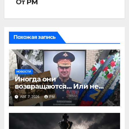
От
РМ
Похожая запись
НОВОСТИ
Иногда они
возвращаются… Или не
возвращаются
АВГ 7, 2026
РМ