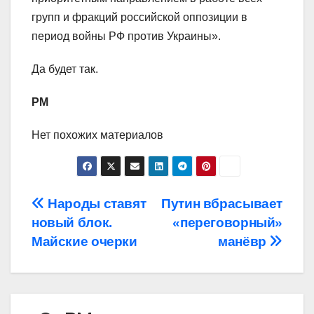
групп и фракций российской оппозиции в
период войны РФ против Украины».
Да будет так.
РМ
Нет похожих материалов
Навигация
Народы ставят
Путин вбрасывает
новый блок.
«переговорный»
по
Майские очерки
манёвр
записям