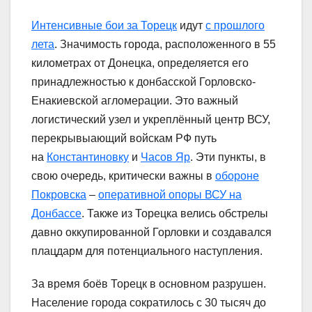
Интенсивные бои за Торецк
идут
с прошлого
лета
. Значимость города, расположенного в 55
километрах от Донецка, определяется его
принадлежностью к донбасской Горловско-
Енакиевской агломерации. Это важный
логистический узел и укреплённый центр ВСУ,
перекрывыающий войскам РФ путь
на
Константиновку
и
Часов Яр
. Эти пункты, в
свою очередь, критически важны в
обороне
Покровска
–
оперативной опоры ВСУ на
Донбассе
. Также из Торецка велись обстрелы
давно оккупированной Горловки и создавался
плацдарм для потенциального наступления.
За время боёв Торецк в основном разрушен.
Население города сократилось с 30 тысяч до