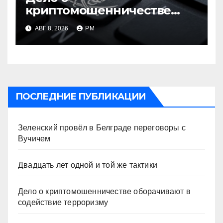
криптомошенничестве
оборачивают в содействие
АВГ 8, 2026
РМ
терроризму
ПОСЛЕДНИЕ ПУБЛИКАЦИИ
Зеленский провёл в Белграде переговоры с
Вучичем
Двадцать лет одной и той же тактики
Дело о криптомошенничестве оборачивают в
содействие терроризму