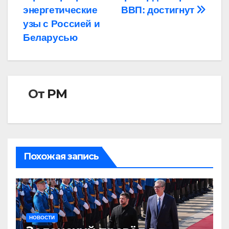
по
энергетические
ВВП: достигнут
записям
узы с Россией и
Беларусью
От
РМ
Похожая запись
НОВОСТИ