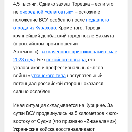
4,5 тысячи. Однако захват Торецка – если это
не
очередной «флаговтык»
– осложняет
положение ВСУ, особенно после
недавнего
отхода из Курахово
. Кроме того, Торецк –
крупнейший донбасский город после Бахмута
(в российском произношении
Артёмовск),
захваченного пригожинцами в мае
2023 года
. Без
покойного повара
, его
уголовников и профессиональных «псов
войны»
уткинского типа
наступательный
потенциал российской стороны оказался
сильно ослаблен.
Иная ситуация складывается на Курщине. За
сутки ВСУ продвинулись на 5 километров к юго-
востоку от Суджи (что признано «Z-каналами»).
Украинские войска восстанавливают