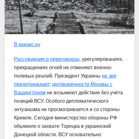
В кризис.ру
Рассуждения о переговорах
, урегулированиях,
прекращениях огней не отменяют военно-
полевых реалий. Президент Украины
не зря
предупреждает
:
договорённости Москвы с
Вашингтоном
не возымеют действия без учёта
позиций ВСУ. Особого дипломатического
энтузиазма не просматривается и со стороны
Кремля. Сегодня министерство обороны РФ
объявило о захвате Торецка в украинской
Донецкой области. ВСУ основательно