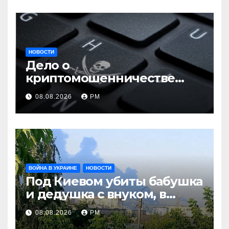
НОВОСТИ
Дело о
криптомошенничестве
оборачивают в содействие
08.08.2026
РМ
терроризму
ВОЙНА В УКРАИНЕ
НОВОСТИ
Под Киевом убиты бабушка
и дедушка с внуком, в
Поволжье и на Кубани
08.08.2026
РМ
вновь горят НПЗ