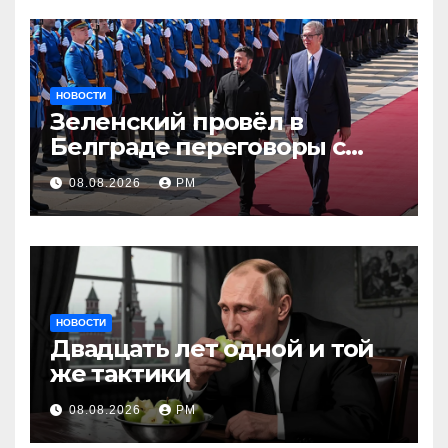
НОВОСТИ
Зеленский провёл в
Белграде переговоры с
Вучичем
08.08.2026
РМ
НОВОСТИ
Двадцать лет одной и той
же тактики
08.08.2026
РМ