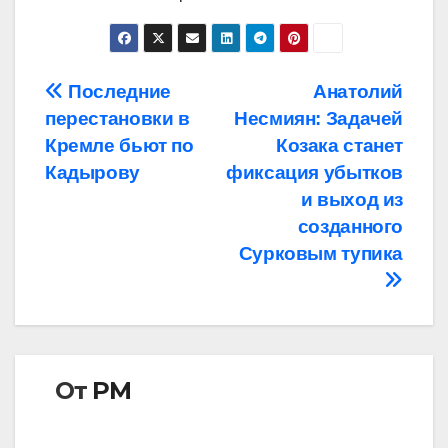
Навигация
Последние
Анатолий
перестановки в
Несмиян: Задачей
по
Кремле бьют по
Козака станет
записям
Кадырову
фиксация убытков
и выход из
созданного
Сурковым тупика
От
РМ