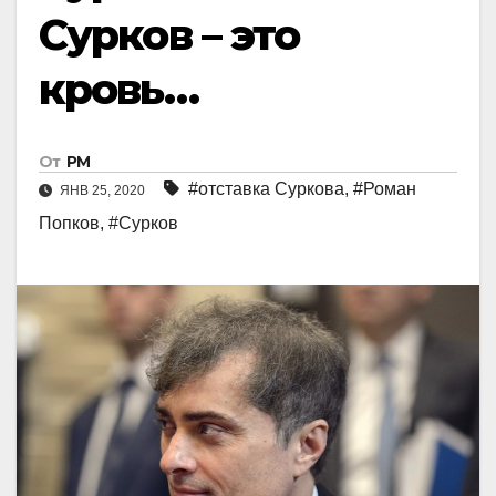
Сурков – это
кровь…
От
РМ
#отставка Суркова
,
#Роман
ЯНВ 25, 2020
Попков
,
#Сурков