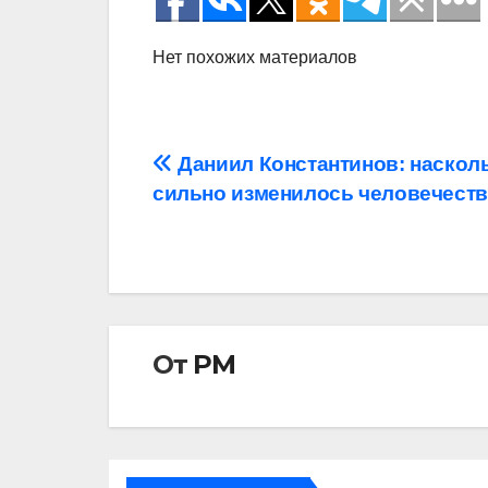
Нет похожих материалов
Навигация
Даниил Константинов: наскол
сильно изменилось человечест
по
записям
От
РМ