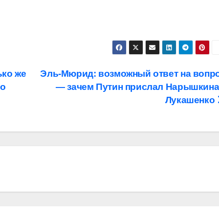
ько же
Эль-Мюрид: возможный ответ на вопр
во
— зачем Путин прислал Нарышкина
Лукашенко