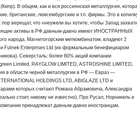
 (Кипр). В общем, как и вся россиянская металлургия, котор
ие, британские, люксембургские и т.п. фирмы. Это в копилк
 пор верещат, что «неужели вы хотите, чтобы Запад захват
 стоящие активы в РФ давным-давно имеют ИНОСТРАННЫХ
кого народа, Магнитогорским меткомбинатом, владеют 2
d и Fulnek Enterprises Ltd (их формальным бенефициаром
никова). Северсталь: более 80% акций компании
rlgreen Limited, RAYGLOW LIMITED, ASTROSHINE LIMITED,
я в области черной металлургии в РФ — Евраз —
NTERNATIONAL HOLDINGS LTD, ABIGLAZE LTD и
рами которых считают Романа Абрамовича, Александра
ально стоит, никому не известно). Про Русал, Норникель и
и компании принадлежат давным-давно иностранцам.