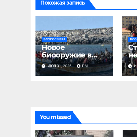
Похожая запись
БЛОГОСФЕРА
БЛО
Новое
Ст
биооружие в
не
Сеуте
ИЮЛ 31, 2026
РМ
И
You missed