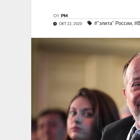
От
РМ
#"элита" России
,
#В
ОКТ 22, 2020