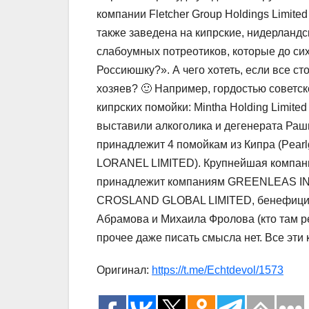
компании Fletcher Group Holdings Limited
также заведена на кипрские, нидерландск
слабоумных потреотиков, которые до сих
Россиюшку?». А чего хотеть, если все
хозяев? 🙂 Например, гордостью советс
кипрских помойки: Mintha Holding Limite
выставили алкоголика и дегенерата Раш
принадлежит 4 помойкам из Кипра (Pea
LORANEL LIMITED). Крупнейшая компани
принадлежит компаниям GREENLEAS I
CROSLAND GLOBAL LIMITED, бенефициа
Абрамова и Михаила Фролова (кто там ре
прочее даже писать смысла нет. Все эт
Оригинал:
https://t.me/Echtdevol/1573