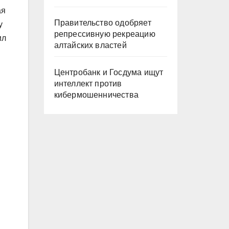
ая
Правительство одобряет
у
репрессивную рекреацию
ил
алтайских властей
Центробанк и Госдума ищут
интеллект против
кибермошенничества