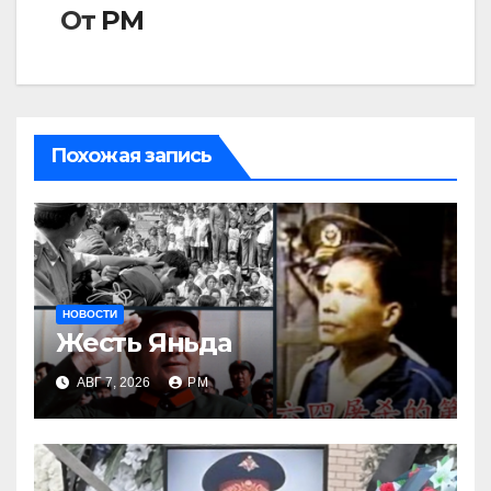
От
РМ
Похожая запись
НОВОСТИ
Жесть Яньда
АВГ 7, 2026
РМ