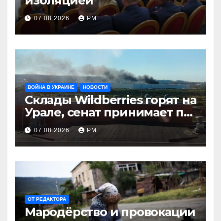
изоляцией
07.08.2026
РМ
ВОЙНА В УКРАИНЕ
НОВОСТИ
Склады Wildberries горят на
Урале, сенат принимает по
Грэму закон
07.08.2026
РМ
ОТ РЕДАКТОРА
Мародёрство и провокации