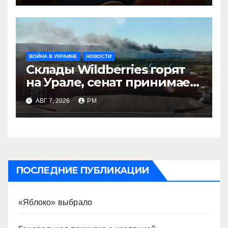
ВОЙНА В УКРАИНЕ
НОВОСТИ
Склады Wildberries горят
на Урале, сенат принимает
по Грэму закон
АВГ 7, 2026
РМ
ПОСЛЕДНИЕ ПУБЛИКАЦИИ
«Яблоко» выбрало