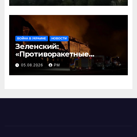
ВОЙНА В УКРАИНЕ
НОВОСТИ
Зеленский:
«Противоракетные
средства могли бы спасти
05.08.2026
РМ
погибших сегодня»