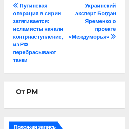
Навигация
Путинская
Украинский
операция в сирии
эксперт Богдан
по
затягивается:
Яременко о
записям
исламисты начали
проекте
контрнаступление,
«Междуморья»
из РФ
перебрасывают
танки
От
РМ
Похожая запись