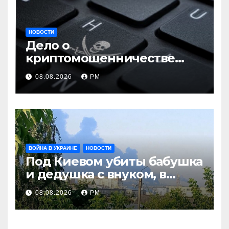
НОВОСТИ
Дело о
криптомошенничестве
оборачивают в содействие
08.08.2026
РМ
терроризму
ВОЙНА В УКРАИНЕ
НОВОСТИ
Под Киевом убиты бабушка
и дедушка с внуком, в
Поволжье и на Кубани
08.08.2026
РМ
вновь горят НПЗ