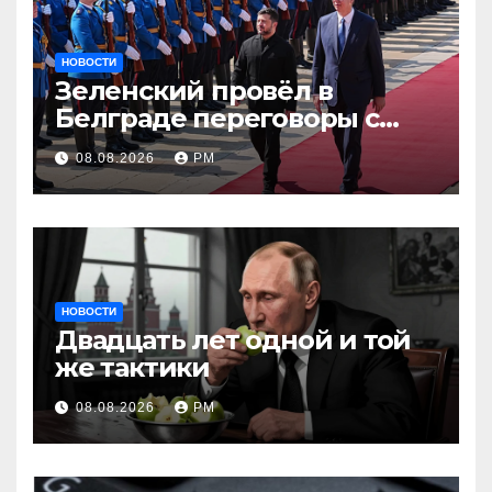
НОВОСТИ
Зеленский провёл в
Белграде переговоры с
Вучичем
08.08.2026
РМ
НОВОСТИ
Двадцать лет одной и той
же тактики
08.08.2026
РМ