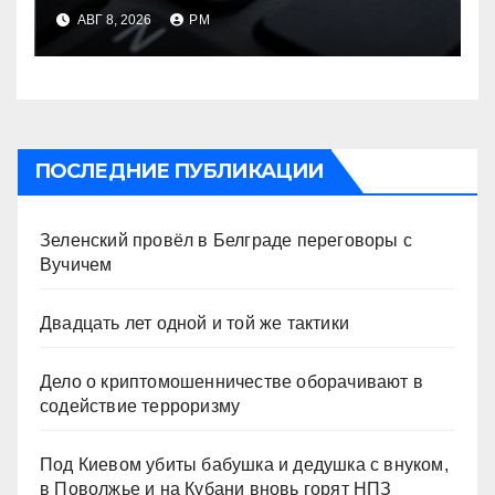
оборачивают в содействие
АВГ 8, 2026
РМ
терроризму
ПОСЛЕДНИЕ ПУБЛИКАЦИИ
Зеленский провёл в Белграде переговоры с
Вучичем
Двадцать лет одной и той же тактики
Дело о криптомошенничестве оборачивают в
содействие терроризму
Под Киевом убиты бабушка и дедушка с внуком,
в Поволжье и на Кубани вновь горят НПЗ