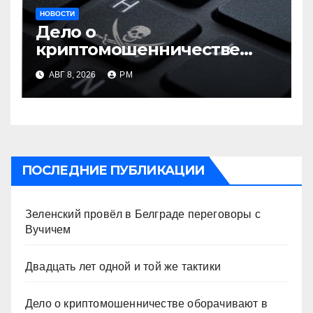
НОВОСТИ
Дело о
криптомошенничестве
оборачивают в содействие
АВГ 8, 2026
РМ
терроризму
ПОСЛЕДНИЕ ПУБЛИКАЦИИ
Зеленский провёл в Белграде переговоры с
Вучичем
Двадцать лет одной и той же тактики
Дело о криптомошенничестве оборачивают в