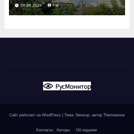
Поволжье и на Кубани
08.08.2026
РМ
вновь горят НПЗ
Сайт работает на WordPress
|
Тема: Newsup, автор
Themeansar
Контакты
Авторы
Об издании