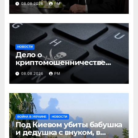
08.08.2026
РМ
НОВОСТИ
Дело о
криптомошенничестве
оборачивают в содействие
08.08.2026
РМ
терроризму
ВОЙНА В УКРАИНЕ
НОВОСТИ
Под Киевом убиты бабушка
и дедушка с внуком, в