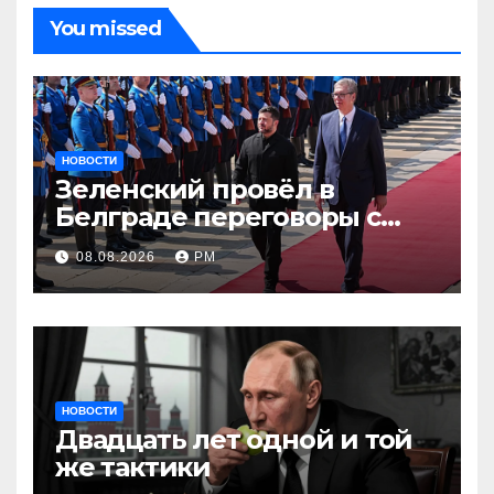
You missed
НОВОСТИ
Зеленский провёл в
Белграде переговоры с
Вучичем
08.08.2026
РМ
НОВОСТИ
Двадцать лет одной и той
же тактики