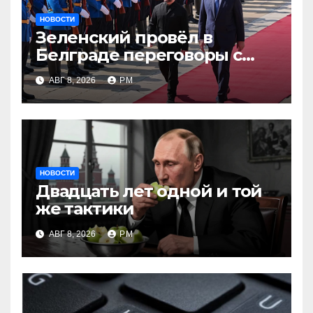
НОВОСТИ
Зеленский провёл в
Белграде переговоры с
Вучичем
АВГ 8, 2026
РМ
НОВОСТИ
Двадцать лет одной и той
же тактики
АВГ 8, 2026
РМ