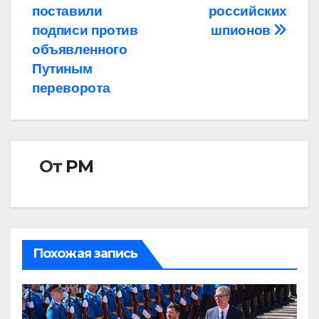
по
поставили
российских
записям
подписи против
шпионов
объявленного
Путиным
переворота
От
РМ
Похожая запись