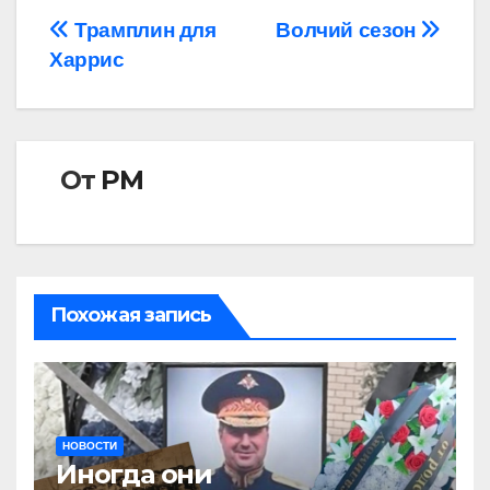
Навигация
Трамплин для
Волчий сезон
Харрис
по
записям
От
РМ
Похожая запись
НОВОСТИ
Иногда они