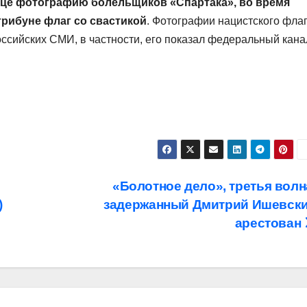
ице фотографию болельщиков «Спартака», во время
трибуне флаг со свастикой
. Фотографии нацистского фла
оссийских СМИ, в частности, его показал федеральный кана
«Болотное дело», третья волн
)
задержанный Дмитрий Ишевск
арестован