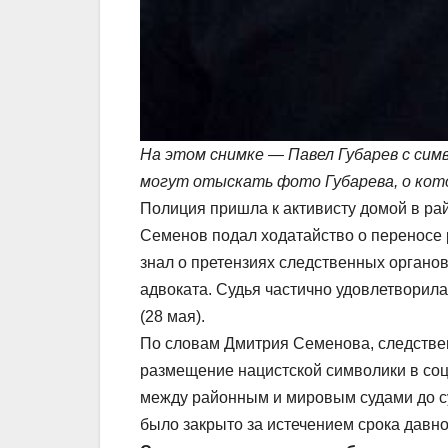
На этом снимке — Павел Губарев с сим
могут отыскать фото Губарева, о кот
Полиция пришла к активисту домой в рай
Семенов подал ходатайство о переносе р
знал о претензиях следственных органов
адвоката. Судья частично удовлетворила
(28 мая).
По словам Дмитрия Семенова, следствен
размещение нацистской символики в соцс
между районным и мировым судами до су
было закрыто за истечением срока давно