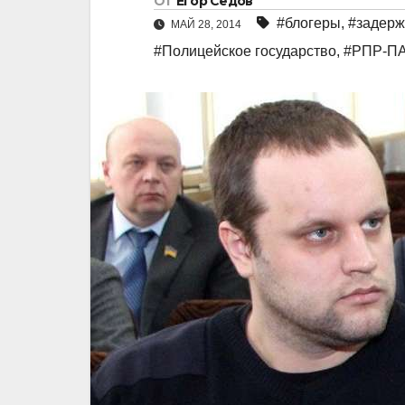
От
Егор Седов
#блогеры
,
#задерж
МАЙ 28, 2014
#Полицейское государство
,
#РПР-П