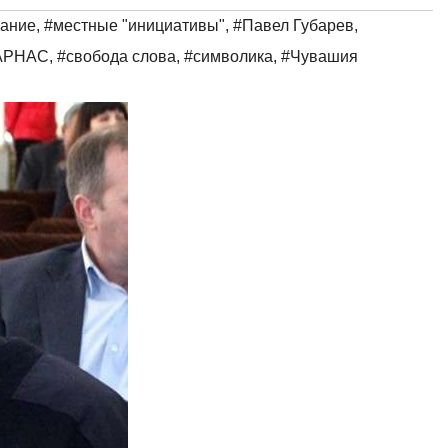
ание
,
#местные "инициативы"
,
#Павел Губарев
,
АРНАС
,
#свобода слова
,
#символика
,
#Чувашия