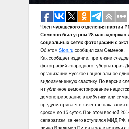
Член чувашского отделения партии 
Семенов был утром 28 мая задержан и
социальных сетях фотографии с экс
Об этом
Slon.ru
сообщил сам Семенов.
Как сообщает издание, претензии след
фотографий «народного губернатора» Д
организации Русское национальное един
видоизмененную свастику. По версии сл
и публичное демонстрирование нацистск
демонстрирование атрибутики или символ
предусматривает в качестве наказания 
сроком до 15 суток. При этом весной 20
сепаратизм, за него вступился МИД РФ,
лично Владимир Путин в ходе встречи с 