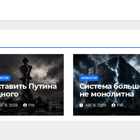
ОСТИ
НОВОСТИ
тавить Путина
Система больш
дного
не монолитна
ВГ 6, 2026
РМ
АВГ 6, 2026
РМ