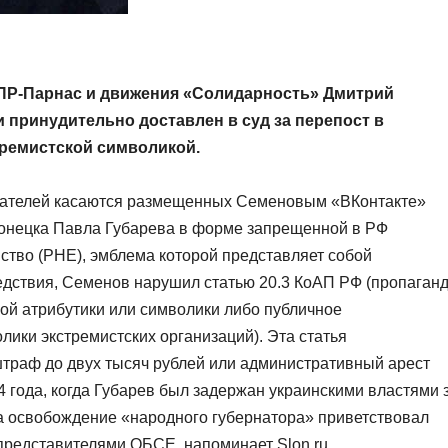
РПР-Парнас и движения «Солидарность» Дмитрий
 принудительно доставлен в суд за перепост в
тремистской символикой.
ователей касаются размещенных Семеновым «ВКонтакте»
онецка Павла Губарева в форме запрещенной в РФ
ство (РНЕ), эмблема которой представляет собой
едствия, Семенов нарушил статью 20.3 КоАП РФ (пропаган
ой атрибутики или символики либо публичное
ики экстремистских организаций). Эта статья
штраф до двух тысяч рублей или административный арест
14 года, когда Губарев был задержан украинскими властями 
 а освобождение «народного губернатора» приветствовал
представителями ОБСЕ, напоминает Slon.ru.