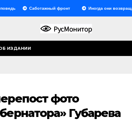
ь
Саботажный фронт
Иногда они возвращаются
ОБ ИЗДАНИИ
перепост фото
убернатора» Губарева