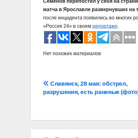
Семенов перепостил у себя на стран
матча в Ярославле развернувших на 
после инцидента появились во многих р
«Россия 24» в своем
репортаже
.
Нет похожих материалов
Навигация
Славянск, 28 мая: обстрел,
разрушения, есть раненые (фото
по
записям