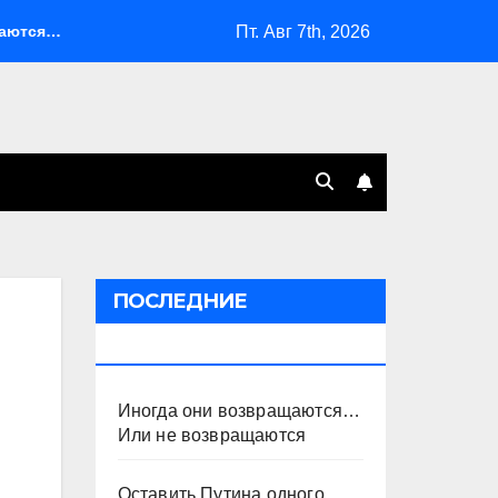
Пт. Авг 7th, 2026
… Или не возвращаются
Оставить Путина одного
С
ПОСЛЕДНИЕ
ПУБЛИКАЦИИ
Иногда они возвращаются…
Или не возвращаются
Оставить Путина одного