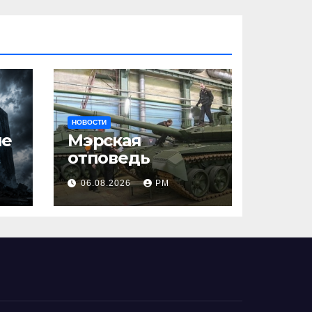
НОВОСТИ
ше
Мэрская
отповедь
06.08.2026
РМ