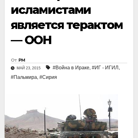
исламистами
является терактом
— ООН
От
РМ
#Война в Ираке
,
#ИГ - ИГИЛ
,
МАЙ 23, 2015
#Пальмира
,
#Сирия