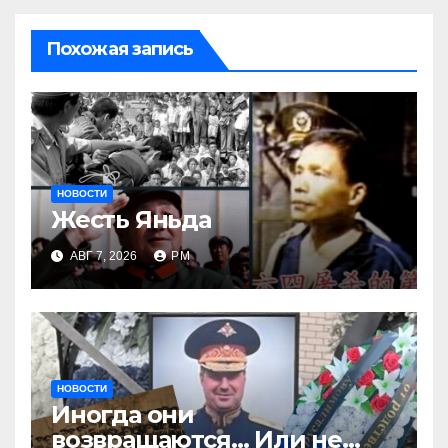
Похожая запись
НОВОСТИ
Жесть Яньда
АВГ 7, 2026
РМ
НОВОСТИ
Иногда они
возвращаются… Или не