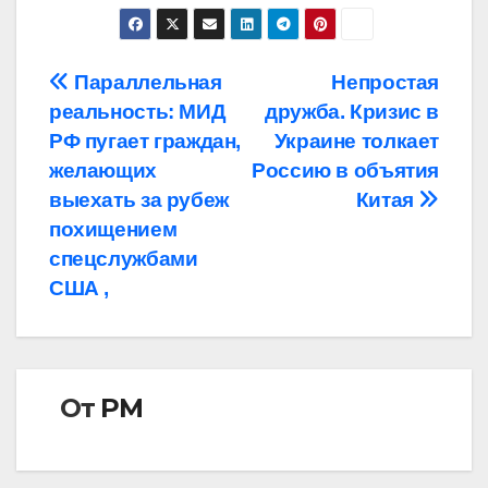
Навигация
Параллельная
Непростая
реальность: МИД
дружба. Кризис в
по
РФ пугает граждан,
Украине толкает
записям
желающих
Россию в объятия
выехать за рубеж
Китая
похищением
спецслужбами
США ,
От
РМ