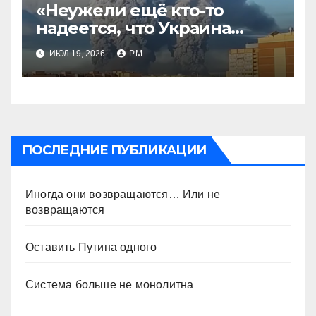
«Неужели ещё кто-то
надеется, что Украина
будет действовать
ИЮЛ 19, 2026
РМ
непоследовательно?»
ПОСЛЕДНИЕ ПУБЛИКАЦИИ
Иногда они возвращаются… Или не
возвращаются
Оставить Путина одного
Система больше не монолитна