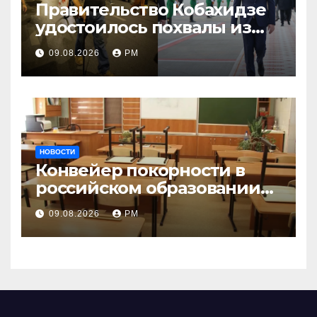
Правительство Кобахидзе
удостоилось похвалы из
Москвы
09.08.2026
РМ
НОВОСТИ
Конвейер покорности в
российском образовании
наталкивается на
09.08.2026
РМ
сопротивление