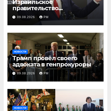
Израильское
правительство
заворачивает план
09.08.2026
РМ
трамповского «Совета
мира»
НОВОСТИ
Трамп провёл своего
адвоката в генпрокуроры
09.08.2026
РМ
НОВОСТИ