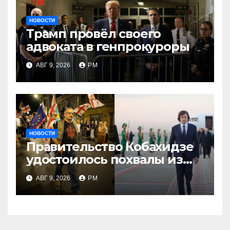
НОВОСТИ
Трамп провёл своего
адвоката в генпрокуроры
АВГ 9, 2026
РМ
НОВОСТИ
Правительство Кобахидзе
удостоилось похвалы из
Москвы
АВГ 9, 2026
РМ