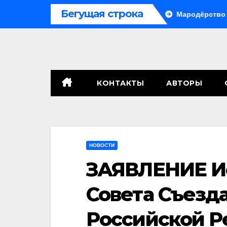
Перейти
Бегущая строка
 сенат принимает по Грэму закон
Мародёрство и провокац
к
содержимому
КОНТАКТЫ
АВТОРЫ
НОВОСТИ
ЗАЯВЛЕНИЕ И
Совета Съезд
Российской Р