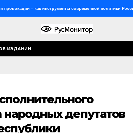
ии – как инструменты современной политики России
Же
ОБ ИЗДАНИИ
сполнительного
а народных депутатов
еспублики