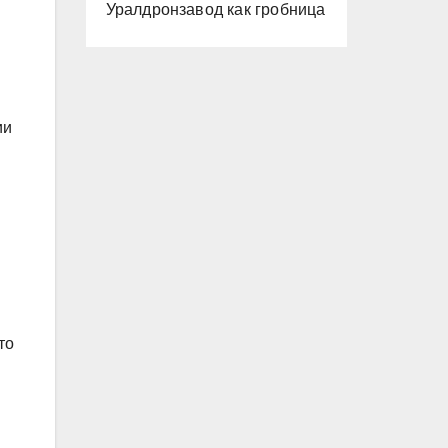
Уралдронзавод как гробница
ии
то