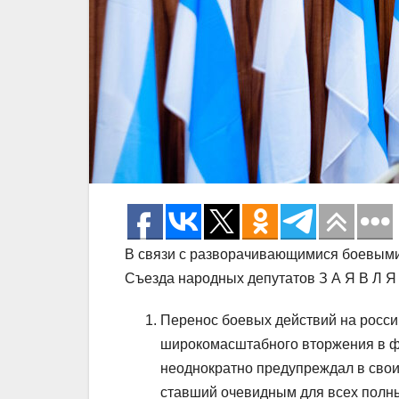
В связи с разворачивающимися боевыми
Съезда народных депутатов З А Я В Л Я 
Перенос боевых действий на росси
широкомасштабного вторжения в фе
неоднократно предупреждал в свои
ставший очевидным для всех полны