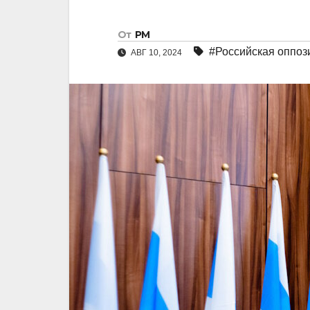
От
РМ
#Российская оппоз
АВГ 10, 2024