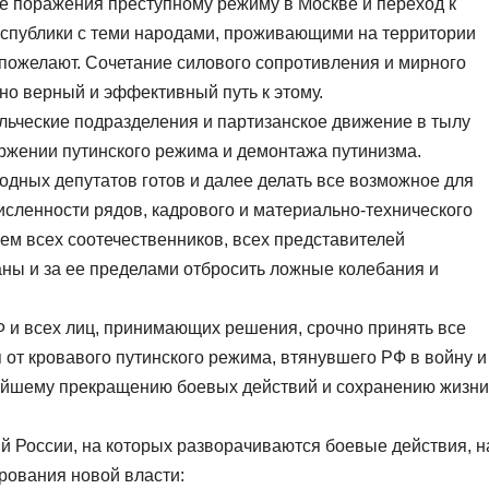
ие поражения преступному режиму в Москве и переход к
еспублики с теми народами, проживающими на территории
 пожелают. Сочетание силового сопротивления и мирного
но верный и эффективный путь к этому.
льческие подразделения и партизанское движение в тылу
ржении путинского режима и демонтажа путинизма.
дных депутатов готов и далее делать все возможное для
исленности рядов, кадрового и материально-технического
ем всех соотечественников, всех представителей
аны и за ее пределами отбросить ложные колебания и
и всех лиц, принимающих решения, срочно принять все
от кровавого путинского режима, втянувшего РФ в войну и
ейшему прекращению боевых действий и сохранению жизни
й России, на которых разворачиваются боевые действия, н
рования новой власти: