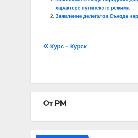
характере путинского режима
Заявление делегатов Съезда на
Навигация
Курс – Курск
по
записям
От
РМ