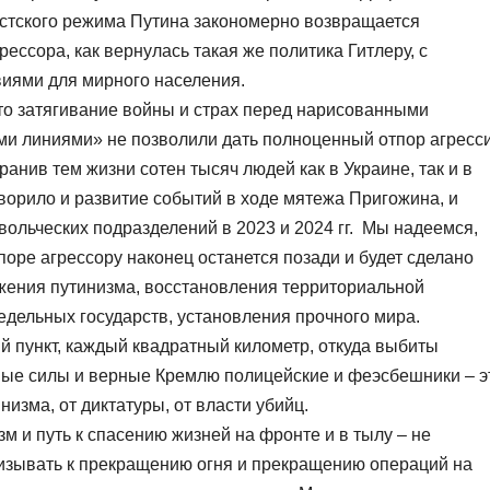
стского режима Путина закономерно возвращается
ессора, как вернулась такая же политика Гитлеру, с
иями для мирного населения.
то затягивание войны и страх перед нарисованными
 линиями» не позволили дать полноценный отпор агресс
ранив тем жизни сотен тысяч людей как в Украине, так и в
говорило и развитие событий в ходе мятежа Пригожина, и
ольческих подразделений в 2023 и 2024 гг. Мы надеемся,
поре агрессору наконец останется позади и будет сделано
жения путинизма, восстановления территориальной
едельных государств, установления прочного мира.
й пункт, каждый квадратный километр, откуда выбиты
ые силы и верные Кремлю полицейские и феэсбешники – э
изма, от диктатуры, от власти убийц.
м и путь к спасению жизней на фронте и в тылу – не
изывать к прекращению огня и прекращению операций на