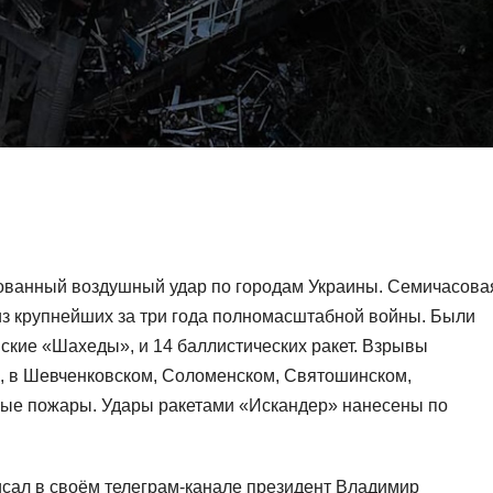
ованный воздушный удар по городам Украины. Семичасова
 из крупнейших за три года полномасштабной войны. Были
ские «Шахеды», и 14 баллистических ракет. Взрывы
е, в Шевченковском, Соломенском, Святошинском,
ые пожары. Удары ракетами «Искандер» нанесены по
исал в своём телеграм-канале президент Владимир