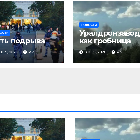
НОВОСТИ
Уралдронзавод
ОСТИ
ть подрыва
как гробница
ВГ 5, 2026
РМ
АВГ 5, 2026
РМ