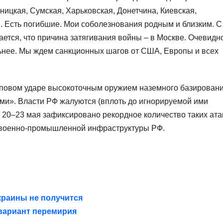
ицкая, Сумская, Харьковская, Донетчина, Киевская,
. Есть погибшие. Мои соболезнования родным и близким. С
тся, что причина затягивания войны – в Москве. Очевидно
льнее. Мы ждем санкционных шагов от США, Европы и всех
пповом ударе высокоточным оружием наземного базирован
ми». Власти РФ жалуются (вплоть до игнорируемой ими
. 20–23 мая зафиксировано рекордное количество таких ата
м военно-промышленной инфраструктуры РФ.
краины не получится
вариант перемирия