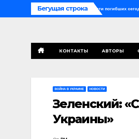
Перейти
Бегущая строка
оракетные средства могли бы спасти погибших сегодня»
к
содержимому
КОНТАКТЫ
АВТОРЫ
ВОЙНА В УКРАИНЕ
НОВОСТИ
Зеленский: «С
Украины»