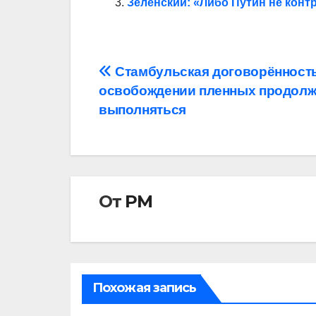
Зеленский: «Либо Путин не кон
Навигация
Стамбульская договорённост
освобождении пленных продолж
по
выполняться
записям
От
РМ
Похожая запись