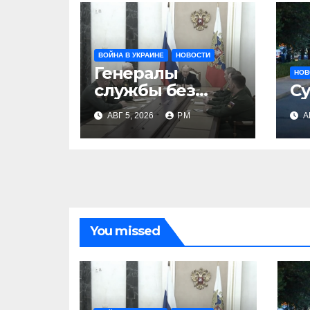
ВОЙНА В УКРАИНЕ
НОВОСТИ
Генералы
НОВ
службы без
Су
тыла
АВГ 5, 2026
РМ
А
You missed