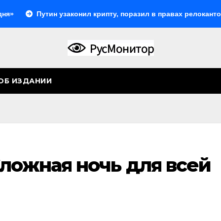
Путин узаконил крипту, поразил в правах релокантов, расш
ОБ ИЗДАНИИ
ложная ночь для всей