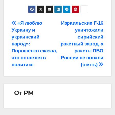
Навигация
«Я люблю
Израильские F-16
Украину и
уничтожили
по
украинский
сирийский
записям
народ»:
ракетный завод, а
Порошенко сказал,
ракеты ПВО
что остается в
России не попали
политике
(опять)
От
РМ