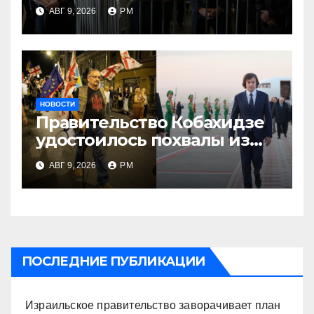
АВГ 9, 2026
РМ
НОВОСТИ
Правительство Кобахидзе
удостоилось похвалы из
Москвы
АВГ 9, 2026
РМ
ПОСЛЕДНИЕ ПУБЛИКАЦИИ
Израильское правительство заворачивает план