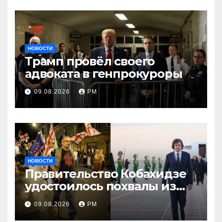
НОВОСТИ
Трамп провёл своего
адвоката в генпрокуроры
09.08.2026
РМ
НОВОСТИ
Правительство Кобахидзе
удостоилось похвалы из
Москвы
09.08.2026
РМ