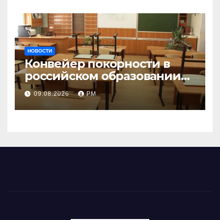
НОВОСТИ
Конвейер покорности в
российском образовании
наталкивается на
09.08.2026
РМ
сопротивление