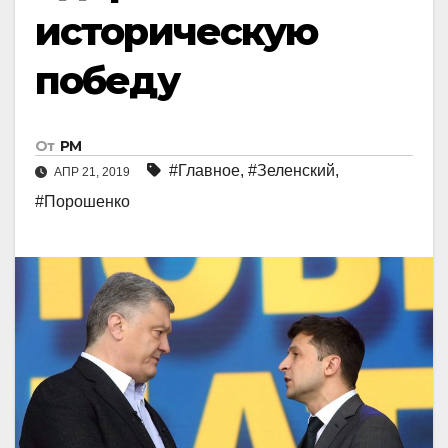
историческую
победу
От
РМ
#Главное
,
#Зеленский
,
АПР 21, 2019
#Порошенко