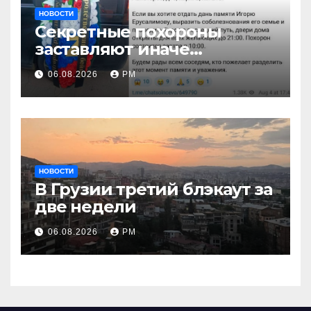
НОВОСТИ
Секретные похороны
заставляют иначе
взглянуть на взрыв
06.08.2026
РМ
НОВОСТИ
В Грузии третий блэкаут за
две недели
06.08.2026
РМ