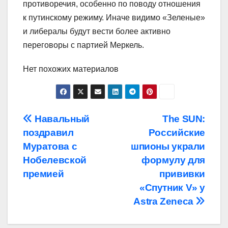
противоречия, особенно по поводу отношения
к путинскому режиму. Иначе видимо «Зеленые»
и либералы будут вести более активно
переговоры с партией Меркель.
Нет похожих материалов
Навигация
Навальный
The SUN:
поздравил
Российские
по
Муратова с
шпионы украли
записям
Нобелевской
формулу для
премией
прививки
«Спутник V» у
Astra Zeneca