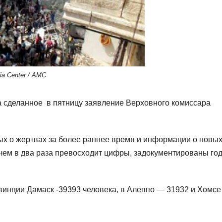
a Center / AMC
на сделанное в пятницу заявление Верховного комиссара
ых о жертвах за более раннее время и информации о новы
чем в два раза превосходит цифры, задокументированы го
инции Дамаск -39393 человека, в Алеппо — 31932 и Хомсе