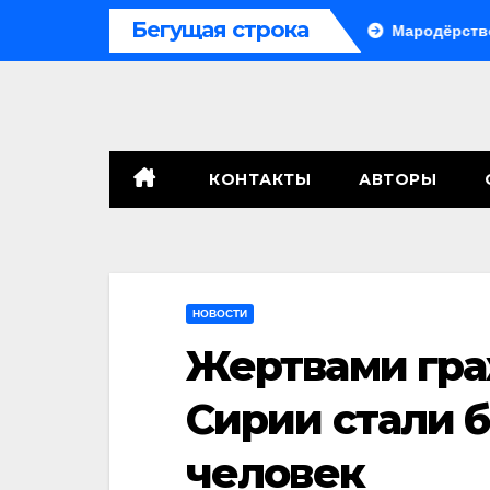
Перейти
Бегущая строка
е, сенат принимает по Грэму закон
Мародёрство и прово
к
содержимому
КОНТАКТЫ
АВТОРЫ
НОВОСТИ
Жертвами гра
Сирии стали б
человек