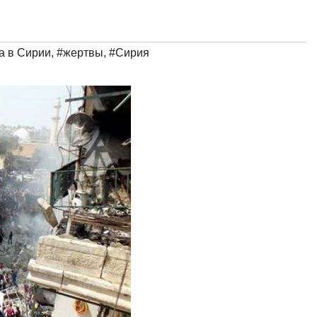
а в Сирии
,
#жертвы
,
#Сирия