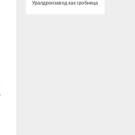
Уралдронзавод как гробница
х
д