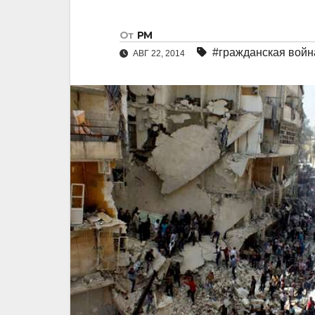
От
РМ
#гражданская войн
АВГ 22, 2014