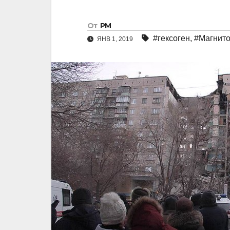
От
РМ
#гексоген
,
#Магнито
ЯНВ 1, 2019