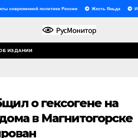
енной политики России
Жесть Яньда
Иногда они 
ОБ ИЗДАНИИ
щил о гексогене на
 дома в Магнитогорске
ирован