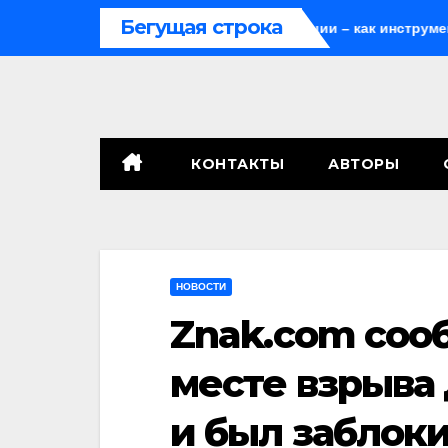
Перейти
Бегущая строка
н
Мародёрство и провокации – как инструменты соврем
к
содержимому
КОНТАКТЫ
АВТОРЫ
НОВОСТИ
Znak.com сооб
месте взрыва
и был заблок