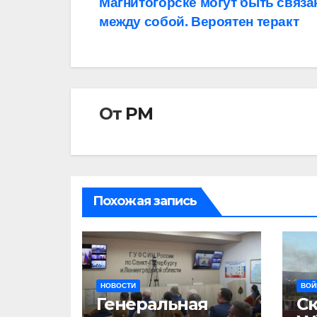
Магнитогорске могут быть связ
по
между собой. Вероятен теракт
записям
От
РМ
Похожая запись
НОВОСТИ
ВОЙ
Генеральная
С