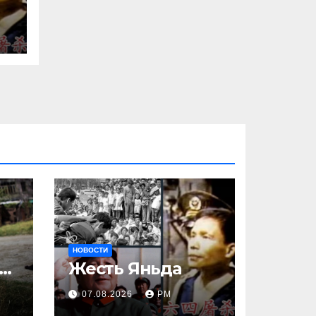
и
НОВОСТИ
ак
Жесть Яньда
07.08.2026
РМ