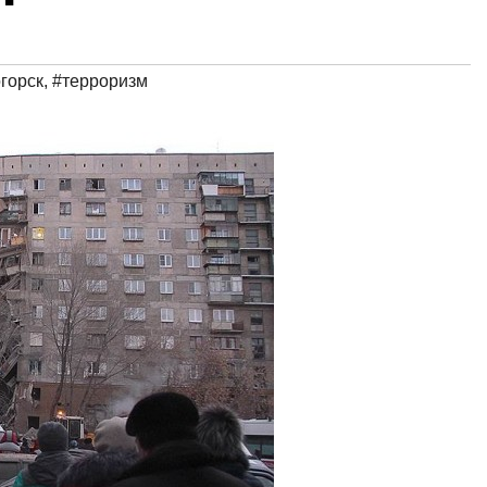
горск
,
#терроризм