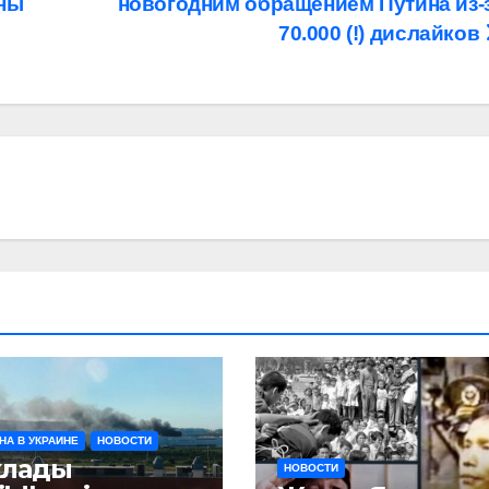
аны
новогодним обращением Путина из-
70.000 (!) дислайков
НА В УКРАИНЕ
НОВОСТИ
клады
НОВОСТИ