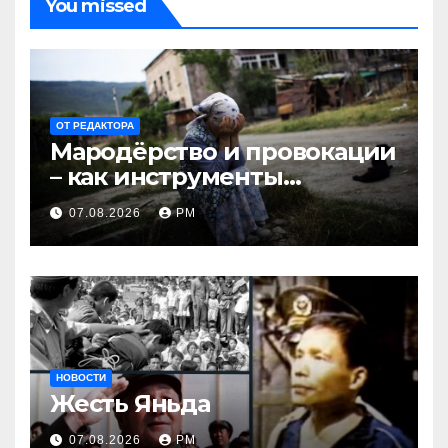
You missed
ОТ РЕДАКТОРА
Мародёрство и провокации
– как инструменты
современной политики
07.08.2026
РМ
России
НОВОСТИ
Жесть Яньда
07.08.2026
РМ