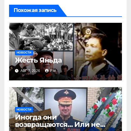
Похожая запись
НОВОСТИ
Жесть Яньда
АВГ 7, 2026
РМ
НОВОСТИ
Иногда они
возвращаются… Или не