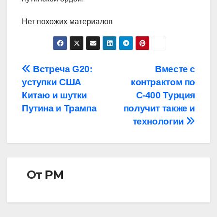
Нет похожих материалов
Навигация
Встреча G20:
Вместе с
уступки США
контрактом по
по
Китаю и шутки
С-400 Турция
записям
Путина и Трампа
получит также и
технологии
От
РМ