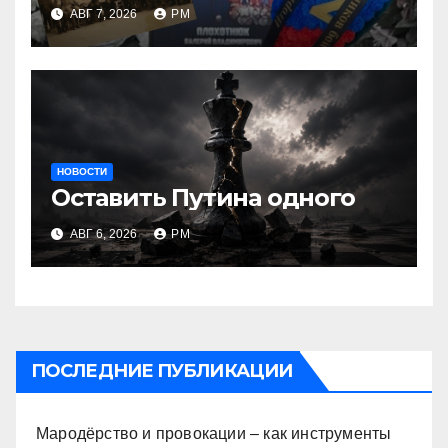
возвращаются
АВГ 7, 2026
РМ
НОВОСТИ
Оставить Путина одного
АВГ 6, 2026
РМ
ПОСЛЕДНИЕ ПУБЛИКАЦИИ
Мародёрство и провокации – как инструменты