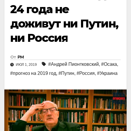
24 года не
доживут ни Путин,
ни Россия
От
РМ
#Андрей Пионтковский
,
#Осака
,
ИЮЛ 1, 2019
#прогноз на 2019 год
,
#Путин
,
#Россия
,
#Украинa