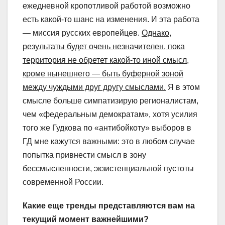
ежедневной кропотливой работой возможно
есть какой-то шанс на изменения. И эта работа
— миссия русских европейцев.
Однако,
результат
ы
будет очень незначителен, пока
территория не обретет какой-то иной смысл,
кроме нынешнего — быть буферной зоной
между чуждыми друг другу смыслами.
Я в этом
смысле больше симпатизирую регионалистам,
чем «федеральным демократам», хотя усилия
того же Гудкова по «антибойкоту» выборов в
ГД мне кажутся важными: это в любом случае
попытка привнести смысл в зону
бессмысленности, экзистенциальной пустоты
современной России.
Какие еще тренды представляются вам на
текущий момент важнейшими?